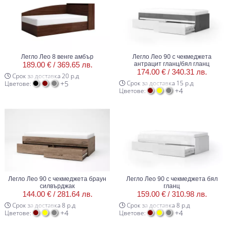
Легло Лео 8 венге амбър
Легло Лео 90 с чекмеджета
189.00 € /
369.65 лв.
антрацит гланц/бял гланц
174.00 € /
340.31 лв.
Срок за доставка 20 р.д
+5
Срок за доставка 15 р.д
Цветове:
+4
Цветове:
Легло Лео 90 с чекмеджета браун
Легло Лео 90 с чекмеджета бял
силвърджак
гланц
144.00 € /
281.64 лв.
159.00 € /
310.98 лв.
Срок за доставка 8 р.д
Срок за доставка 8 р.д
+4
+4
Цветове:
Цветове: