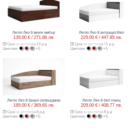
Легло Лео 6 венге амбър
Легло Лео 8 антрацит/бял
139.00 € /
271.86 лв.
229.00 € /
447.89 лв.
Срок за доставка 20 р.д
Срок за доставка 15 р.д
+5
+5
Цветове:
Цветове:
Легло Лео 8 браун силвърджак
Легло Лео 8 бял гланц
189.00 € /
369.65 лв.
209.00 € /
408.77 лв.
Срок за доставка 8 р.д
Срок за доставка 8 р.д
+5
+5
Цветове:
Цветове: