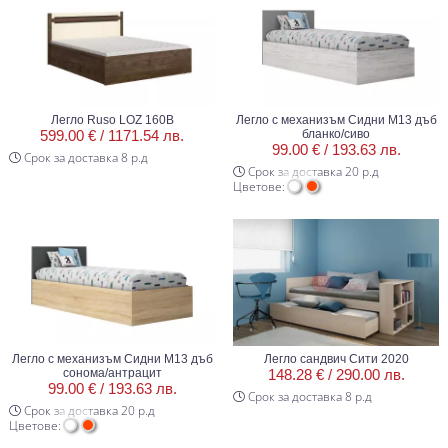
Легло Ruso LOZ 160B
Легло с механизъм Сидни М13 дъб
599.00 € /
1171.54 лв.
бланко/сиво
99.00 € /
193.63 лв.
Срок за доставка 8 р.д
Срок за доставка 20 р.д
Цветове:
Легло с механизъм Сидни М13 дъб
Легло сандвич Сити 2020
сонома/антрацит
148.28 € /
290.00 лв.
99.00 € /
193.63 лв.
Срок за доставка 8 р.д
Срок за доставка 20 р.д
Цветове: