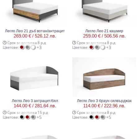
Легло Лео 21 дъб вотан/антрацит
Легло Лео 21 кашмир
269.00 € /
526.12 лв.
259.00 € /
506.56 лв.
Срок за доставка 8 р.д
Срок за доставка 8 р.д
+3
+3
Цветове:
Цветове:
Легло Лео 3 антрацит/бял
Легло Лео 3 браун силвърджак
144.00 € /
281.64 лв.
114.00 € /
222.96 лв.
Срок за доставка 15 р.д
Срок за доставка 8 р.д
+5
+5
Цветове:
Цветове: