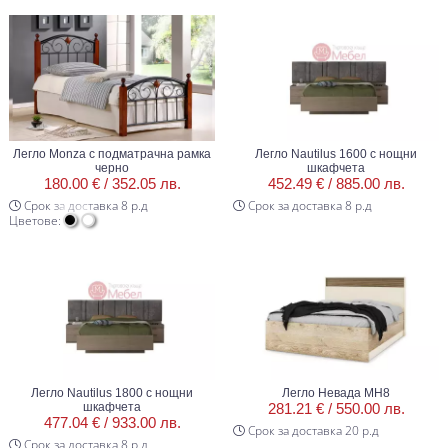
Легло Monza с подматрачна рамка
Легло Nautilus 1600 с нощни
черно
шкафчета
180.00 € /
352.05 лв.
452.49 € /
885.00 лв.
Срок за доставка 8 р.д
Срок за доставка 8 р.д
Цветове:
Легло Nautilus 1800 с нощни
Легло Невада МН8
шкафчета
281.21 € /
550.00 лв.
477.04 € /
933.00 лв.
Срок за доставка 20 р.д
Срок за доставка 8 р.д