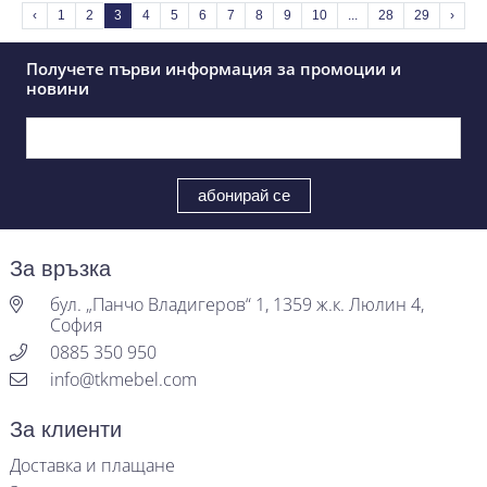
‹
1
2
3
4
5
6
7
8
9
10
...
28
29
›
Получете първи информация за промоции и
новини
За връзка
бул. „Панчо Владигеров“ 1, 1359 ж.к. Люлин 4,
София
0885 350 950
info@tkmebel.com
За клиенти
Доставка и плащане