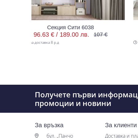
ция Сити 6038
Секция Сит
 /
189.00 лв.
292.66 € /
572.4
107 €
.д
Срок за доставка 8 р.д
Получете първи информац
промоции и новини
За връзка
За клиенти
бул. „Панчо
Доставка и п