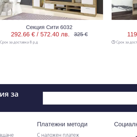
и 6032
Секция Сити 6021
0 лв.
119.18 € /
233.10 лв.
325 €
1
Срок за доставка 8 р.д
ия за
Платежни методи
Социал
лащане
С наложен платеж