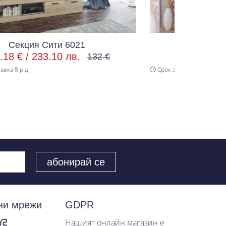
Секция Сити 6012
273.34 € /
534.60 лв.
32 €
303 €
Срок за доставка 8 р.д
ни мрежи
GDPR
Нашият онлайн магазин е