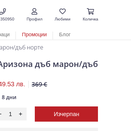
5350950
Профил
Любими
Количка
раци
Промоции
Блог
арон/дъб норте
Аризона дъб марон/дъб
369 €
49.53 лв.
8 дни
Изчерпан