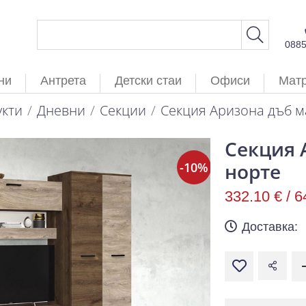
088
ни
Антрета
Детски стаи
Офиси
Мат
кти
Дневни
Секции
Секция Аризона дъб м
Секция 
норте
-10%
-10%
332.10 € /
6
Доставка: