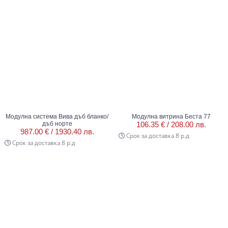
Модулна система Вива дъб бланко/
Модулна витрина Беста 77
дъб норте
106.35 € /
208.00 лв.
987.00 € /
1930.40 лв.
Срок за доставка 8 р.д
Срок за доставка 8 р.д