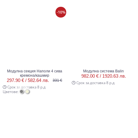
-10%
Модулна секция Наполи 4 сива
Модулна система Balin
кремона/кашмир
982.00 € /
1920.63 лв.
297.90 € /
582.64 лв.
331 €
Срок за доставка 8 р.д
Срок за доставка 8 р.д
Цветове: