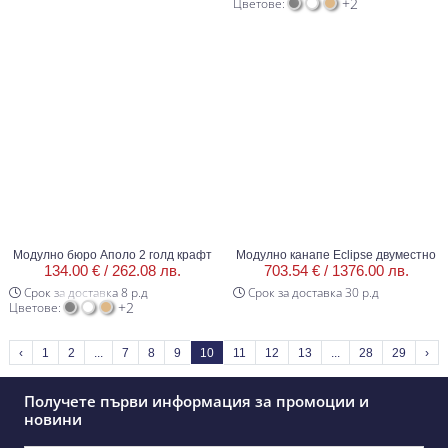
+2
Цветове:
Модулно бюро Аполо 2 голд крафт
Модулно канапе Eclipse двуместно
134.00 € /
262.08 лв.
703.54 € /
1376.00 лв.
Срок за доставка 8 р.д
Срок за доставка 30 р.д
+2
Цветове:
‹
1
2
...
7
8
9
10
11
12
13
...
28
29
›
Получете първи информация за промоции и
новини