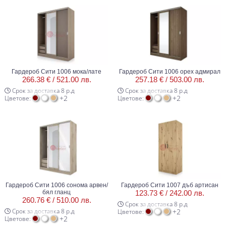
Гардероб Сити 1006 мока/лате
Гардероб Сити 1006 орех адмирал
266.38 € /
521.00 лв.
257.18 € /
503.00 лв.
Срок за доставка 8 р.д
Срок за доставка 8 р.д
+2
+2
Цветове:
Цветове:
Гардероб Сити 1006 сонома арвен/
Гардероб Сити 1007 дъб артисан
бял гланц
123.73 € /
242.00 лв.
260.76 € /
510.00 лв.
Срок за доставка 8 р.д
Срок за доставка 8 р.д
+2
Цветове:
+2
Цветове: