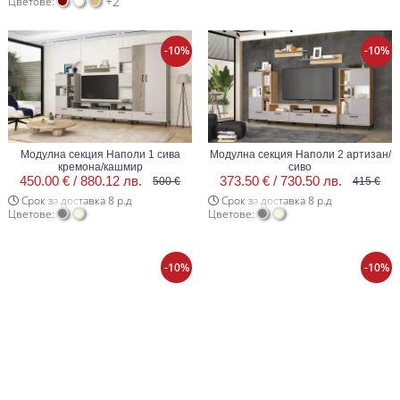
+2
Цветове:
-10%
-10%
Модулна секция Наполи 1 сива
Модулна секция Наполи 2 артизан/
кремона/кашмир
сиво
450.00 € /
880.12 лв.
373.50 € /
730.50 лв.
500 €
415 €
Срок за доставка 8 р.д
Срок за доставка 8 р.д
Цветове:
Цветове:
-10%
-10%