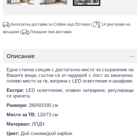
Безплатна доставка за София над 250 евро
|
14 дни право на
връщане
|
Плащане при доставка
Описание
—
Една стилна секция с достатъчно място за съхранение на
Вашите вещи, състои се от гардероб с лост за закачалки,
голямо място за тв, витрина с LED осветление и шкафове.
Екстри:
LED осветление, плавно затваряне, регулиращи
се крачета
Размери:
280/50/185 см
Място за ТВ:
120/73 см
Материал:
ЛПДЧ
Цвят:
Дъб сонома/дъб карбон