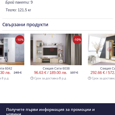
Брой пакети:
9
Тегло:
121.5 кг
Свързани продукти
-10%
-10%
042
Секция Сити 6038
Секция Сити 6
в.
96.63 € /
189.00 лв.
292.66 € /
572.40 л
249 €
107 €
д
Срок за доставка 8 р.д
Срок за доставка 8 р.
Получете първи информация за промоции и
новини