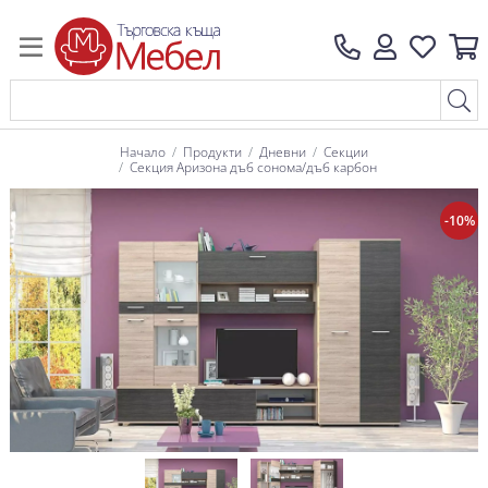
Начало
Продукти
Дневни
Секции
Секция Аризона дъб сонома/дъб карбон
-10%
-10%