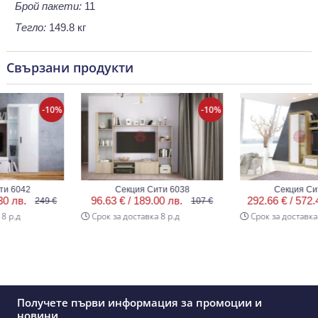
Брой пакети:
11
Тегло:
149.8 кг
Свързани продукти
-10%
-10%
042
Секция Сити 6038
Секция Сити 6
в.
96.63 € /
189.00 лв.
292.66 € /
572.40 л
249 €
107 €
Срок за доставка 8 р.д
Срок за доставка 8 р.д
Получете първи информация за промоции и
новини