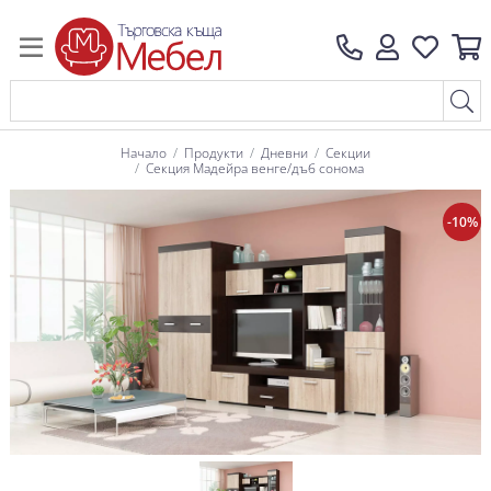
Начало
Продукти
Дневни
Секции
Секция Мадейра венге/дъб сонома
-10%