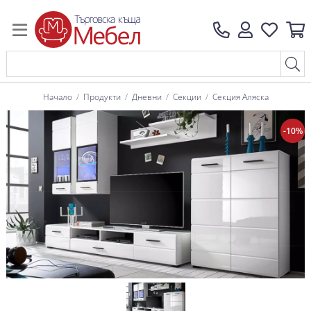
Начало
Продукти
Дневни
Секции
Секция Аляска
-10%