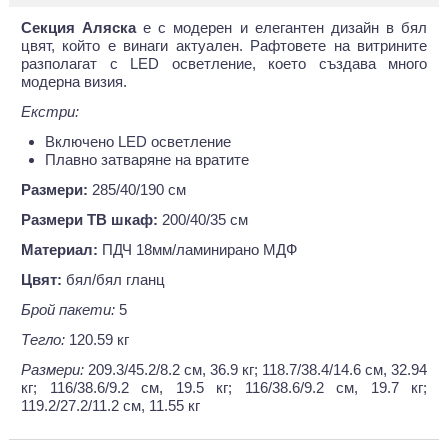
Секция Аляска
е с модерен и елегантен дизайн в бял
цвят, който е винаги актуален. Рафтовете на витрините
разполагат с LED осветление, което създава много
модерна визия.
Екстри:
Включено LED осветление
Плавно затваряне на вратите
Размери:
285/40/190 см
Размери ТВ шкаф:
200/40/35 см
Материал:
ПДЧ 18мм/ламинирано МДФ
Цвят:
бял/бял гланц
Брой пакети:
5
Тегло:
120.59 кг
Размери:
209.3/45.2/8.2 см, 36.9 кг; 118.7/38.4/14.6 см, 32.94
кг; 116/38.6/9.2 см, 19.5 кг; 116/38.6/9.2 см, 19.7 кг;
119.2/27.2/11.2 см, 11.55 кг