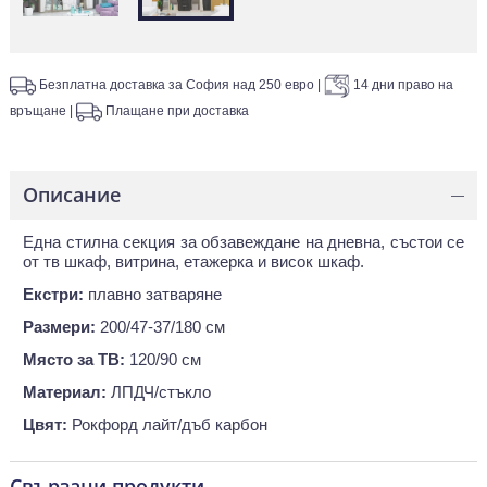
Безплатна доставка за София над 250 евро
|
14 дни право на
връщане
|
Плащане при доставка
Описание
—
Една стилна секция за обзавеждане на дневна, състои се
от тв шкаф, витрина, етажерка и висок шкаф.
Екстри:
плавно затваряне
Размери:
200/47-37/180 см
Място за ТВ:
120/90 см
Материал:
ЛПДЧ/стъкло
Цвят:
Рокфорд лайт/дъб карбон
Свързани продукти