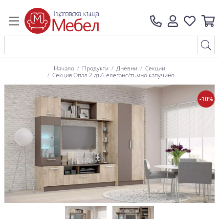
Начало
Продукти
Дневни
Секции
Секция Опал 2 дъб елеганс/тъмно капучино
-10%
-10%