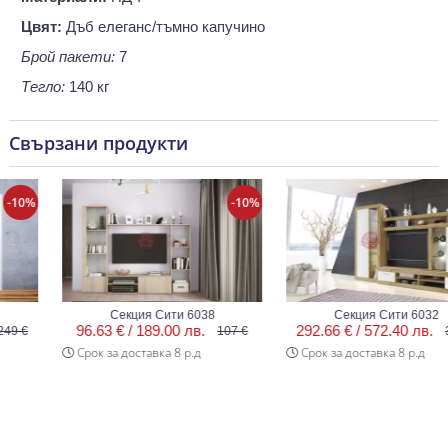
Цвят:
Дъб елеганс/тъмно капучино
Брой пакети:
7
Тегло:
140 кг
Свързани продукти
10%
-10%
-
Секция Сити 6038
Секция Сити 6032
96.63 € /
189.00 лв.
292.66 € /
572.40 лв.
 €
107 €
325
Срок за доставка 8 р.д
Срок за доставка 8 р.д