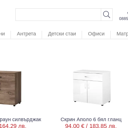
088
ни
Антрета
Детски стаи
Офиси
Мат
браун силвърджак
Скрин Аполо 6 бял гланц
164.29 лв.
94.00 € /
183.85 лв.