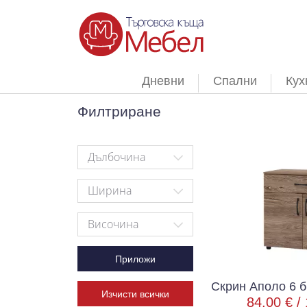
Дневни
Спални
Кух
Филтриране
Дълбочина
Ширина
Височина
Приложи
Скрин Аполо 6 
Изчисти всички
84.00 € /