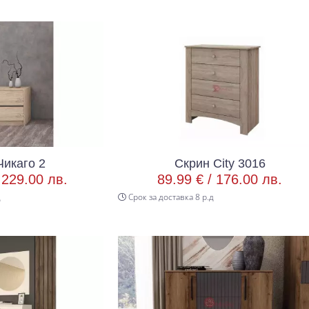
Чикаго 2
Скрин City 3016
/
229.00 лв.
89.99 € /
176.00 лв.
д
Срок за доставка 8 р.д