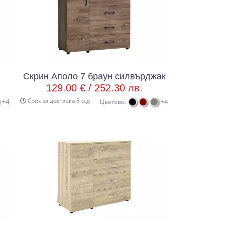
Скрин Аполо 7 браун силвърджак
129.00 € /
252.30 лв.
Срок за доставка 8 р.д
+4
+4
Цветове: