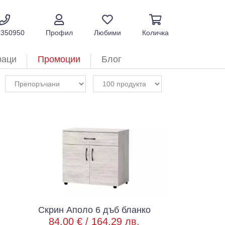
5350950
Профил
Любими
Количка
раци
Промоции
Блог
Скрин Аполо 6 дъб бланко
84.00 € /
164.29 лв.