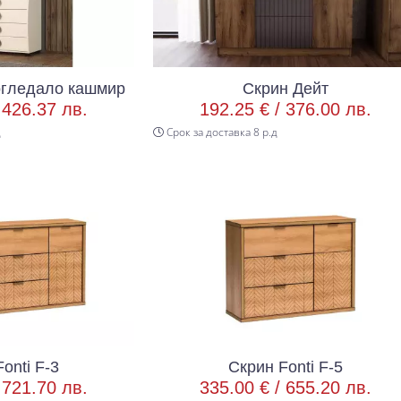
огледало кашмир
Скрин Дейт
/
426.37 лв.
192.25 € /
376.00 лв.
д
Срок за доставка 8 р.д
onti F-3
Скрин Fonti F-5
/
721.70 лв.
335.00 € /
655.20 лв.