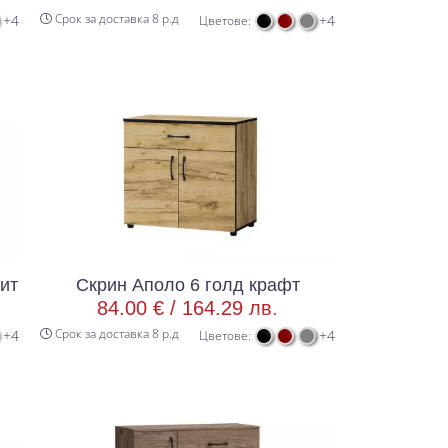
Срок за доставка 8 р.д
+4
+4
Цветове:
цит
Скрин Аполо 6 голд крафт
84.00 € /
164.29 лв.
Срок за доставка 8 р.д
+4
+4
Цветове: