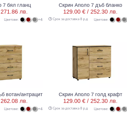
 7 бял гланц
Скрин Аполо 7 дъб бланко
/
271.86 лв.
129.00 € /
252.30 лв.
Срок за доставка 8 р.д
+4
Цветове:
Цветове:
ъб вотан/антрацит
Скрин Аполо 7 голд крафт
/
262.08 лв.
129.00 € /
252.30 лв.
Срок за доставка 8 р.д
+4
Цветове:
Цветове: