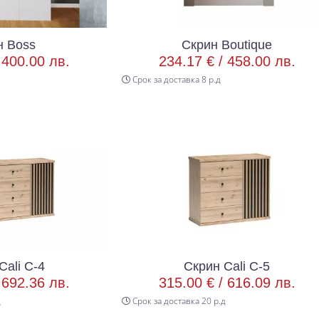
н Boss
Скрин Boutique
/
400.00 лв.
234.17 € /
458.00 лв.
Срок за доставка 8 р.д
Cali C-4
Скрин Cali C-5
/
692.36 лв.
315.00 € /
616.09 лв.
д
Срок за доставка 20 р.д