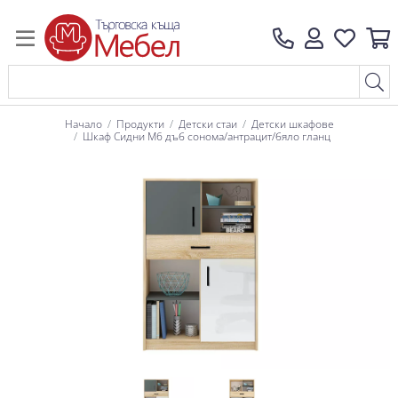
Начало
Продукти
Детски стаи
Детски шкафове
Шкаф Сидни М6 дъб сонома/антрацит/бяло гланц