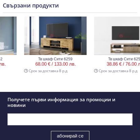
Свързани продукти
Тв шкаф Сити 6259
Тв шкаф Сити 6253
.
68.00 € /
133.00 лв.
38.86 € /
76.00 лв.
Срок за доставка 8 р.д
Срок за доставка 8 р.д
Получете първи информация за промоции и
новини