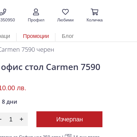
5350950
Профил
Любими
Количка
раци
Промоции
Блог
Carmen 7590 черен
 офис стол Carmen 7590
10.00 лв.
8 дни
Изчерпан
ставка за София над 250 евро
|
14 дни право