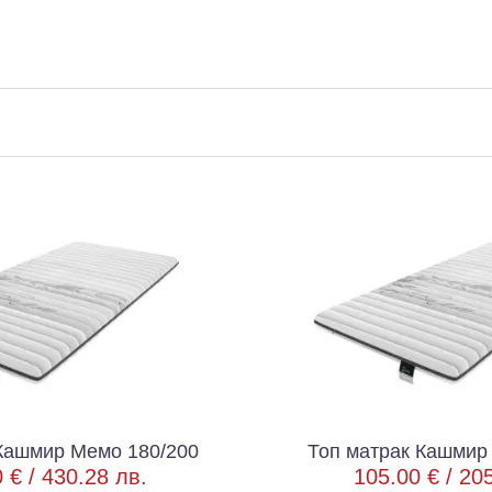
о 180/200
Топ матрак Кашмир Мемо 82/1
 лв.
105.00 € /
205.36 лв.