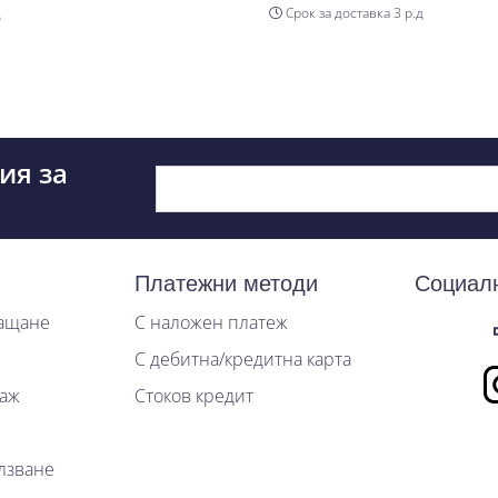
Срок за доставка 3 р.д
ия за
Платежни методи
Социал
лащане
С наложен платеж
С дебитна/кредитна карта
таж
Стоков кредит
лзване