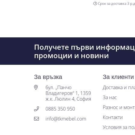
Срок за доставка 3 р.д
Получете първи информац
промоции и новини
За връзка
За клиенти
бул. „Панчо
Доставка и п
Владигеров“ 1, 1359
За нас
ж.к. Люлин 4, София
Разнос и мон
0885 350 950
Контакти
info@tkmebel.com
Условия за по