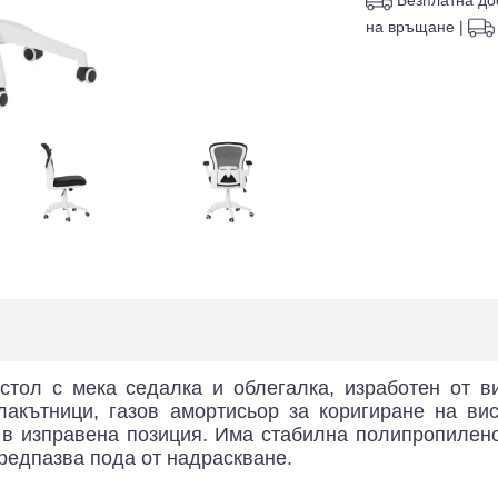
на връщане
|
тол с мека седалка и облегалка, изработен от в
кътници, газов амортисьор за коригиране на висо
в изправена позиция. Има стабилна полипропиленов
предпазва пода от надраскване.