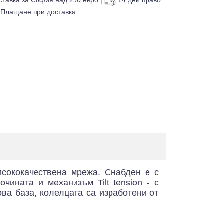
Плащане при доставка
—
исококачествена мрежа. Снабден е с
чината и механизъм Tilt tension - с
а база, колелцата са изработени от