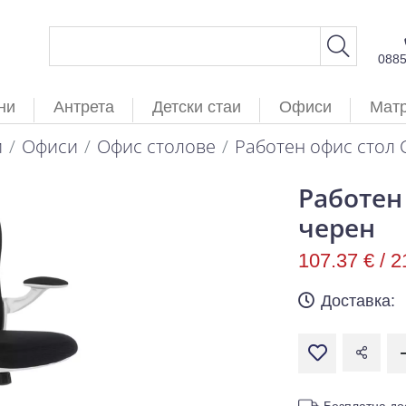
088
ни
Антрета
Детски стаи
Офиси
Мат
и
Офиси
Офис столове
Работен офис стол 
Работен
черен
107.37 € /
2
Доставка:
Безплатна до