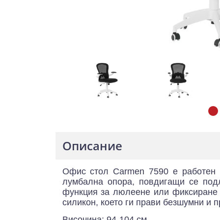
Описание
Офис стол Carmen 7590 е работен с
лумбална опора, повдигащи се подла
функция за люлеене или фиксиране 
силикон, което ги прави безшумни и 
Височина: 94-104 см