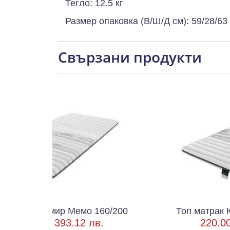
Тегло: 12.5 кг
Размер опаковка (В/Ш/Д см): 59/28/63
Свързани продукти
мир Мемо 160/200
Топ матрак Кашмир Мем
/
393.12 лв.
220.00 € /
430.28