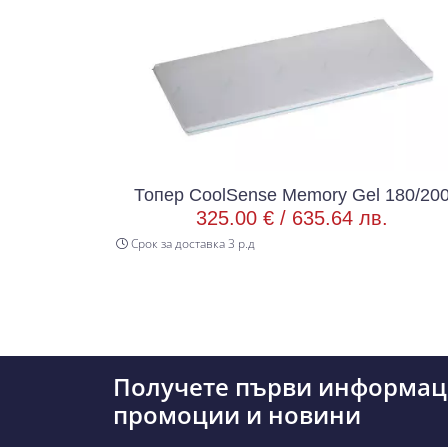
l 82/190
Топер CoolSense Memory Gel 180/20
.
325.00 € /
635.64 лв.
Срок за доставка 3 р.д
Получете първи информац
промоции и новини