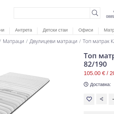
088
ни
Антрета
Детски стаи
Офиси
Мат
Матраци
Двулицеви матраци
Топ матрак 
Топ мат
82/190
105.00 € /
2
Доставка: