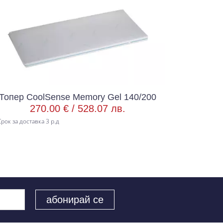
Топер CoolSense Memory Gel 140/200
Топер C
270.00 € /
528.07 лв.
рок за доставка 3 р.д
Срок за доста