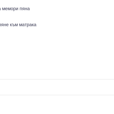
 мемори пяна
пяне към матрака