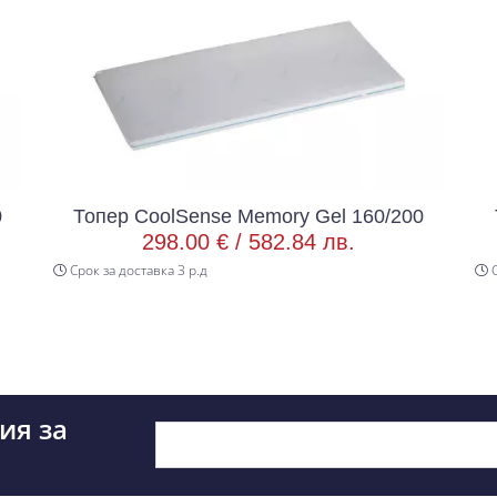
0
Топер CoolSense Memory Gel 160/200
298.00 € /
582.84 лв.
Срок за доставка 3 р.д
С
ия за