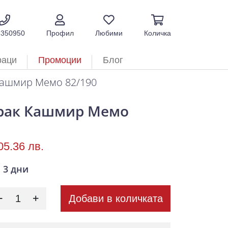
5350950
Профил
Любими
Количка
раци
Промоции
Блог
Кашмир Мемо 82/190
рак Кашмир Мемо
05.36 лв.
3 дни
Добави в количката