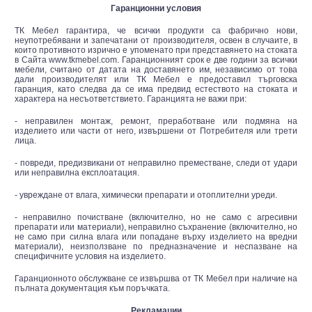
Гаранционни условия
ТК Мебел гарантира, че всички продукти са фабрично нови,
неупотребявани и запечатани от производителя, освен в случаите, в
които противното изрично е упоменато при представянето на стоката
в Сайта www.tkmebel.com. Гаранционният срок е две години за всички
мебели, считано от датата на доставянето им, независимо от това
дали производителят или ТК Мебел е предоставил търговска
гаранция, като следва да се има предвид естеството на стоката и
характера на несъответствието. Гаранцията не важи при:
- неправилен монтаж, ремонт, преработване или подмяна на
изделието или части от него, извършени от Потребителя или трети
лица.
- повреди, предизвикани от неправилно преместване, следи от удари
или неправилна експлоатация.
- увреждане от влага, химически препарати и отоплителни уреди.
- неправилно почистване (включително, но не само с агресивни
препарати или материали), неправилно съхранение (включително, но
не само при силна влага или попадане върху изделието на вредни
материали), неизползване по предназначение и неспазване на
специфичните условия на изделието.
Гаранционното обслужване се извършва от ТК Мебел при наличие на
пълната документация към поръчката.
Рекламации