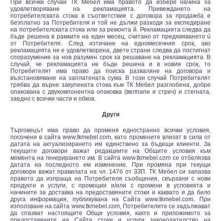
При всички случаи ТК Мебел има правото да избере начина за
удовлетворяване на рекламацията. Привеждането на
потребителската стока в съответствие с договора за продажба е
безплатно за Потребителя и той не дължи разходи за експедиране
на потребителската стока или за ремонта й. Рекламацията следва да
бъде решена в рамките на един месец, считано от предявяването ú
от Потребителя. След изтичане на едномесечния срок, ако
рекламацията не е удовлетворена, двете страни следва да постигнат
споразумение за нов разумен срок за решаване на рекламацията. В
случай, че рекламацията не бъде решена и в новия срок, то
Потребителят има право да поиска разваляне на договора и
възстановяване на заплатената сума. В този случай Потребителят
трябва да върне закупената стока към ТК Мебел разглобена, добре
опакована с двукомпонентна опаковка (велпапе и стреч) и стегната,
заедно с всички части и обков.
Други
Търговецът има право да променя едностранно всички условия,
посочени в сайта www.tkmebel.com, като промените влизат в сила от
датата на актуализирането им единствено за бъдещи клиенти. За
текущите договори важат редакциите на Общите условия към
момента на генерирането им. В сайта www.tkmebel.com се отбелязва
датата на последното им изменение. При промяна при текущи
договори важат правилата на чл. 147б от ЗЗП. ТК Мебел си запазва
правото да изпраща на Потребителя съобщения, свързани с нови
продукти и услуги, с промоции и/или с промени в условията и
начините за доставка на предоставяните стоки и каквато и да било
друга информация, публикувана на Сайта www.tkmebel.com. При
използване на сайта www.tkmebel.com, Потребителите се задължават
да спазват настоящите Общи условия, както и приложимото за
предоставяните на Сайта стоки и услуги законодателство на