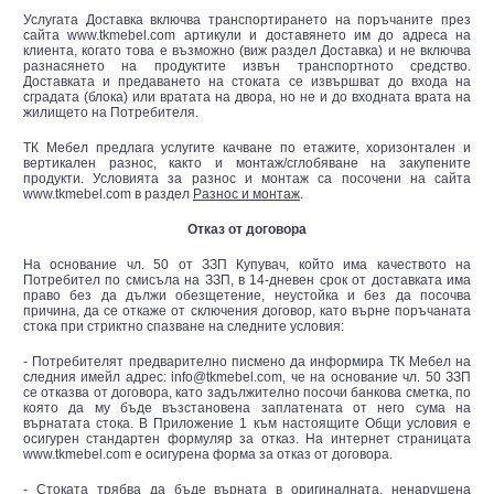
Услугата Доставка включва транспортирането на поръчаните през
сайта www.tkmebel.com артикули и доставянето им до адреса на
клиента, когато това е възможно (виж раздел Доставка) и не включва
разнасянето на продуктите извън транспортното средство.
Доставката и предаването на стоката се извършват до входа на
сградата (блока) или вратата на двора, но не и до входната врата на
жилището на Потребителя.
ТК Мебел предлага услугите качване по етажите, хоризонтален и
вертикален разнос, както и монтаж/сглобяване на закупените
продукти. Условията за разнос и монтаж са посочени на сайта
www.tkmebel.com в раздел
Разнос и монтаж
.
Отказ от договора
На основание чл. 50 от ЗЗП Купувач, който има качеството на
Потребител по смисъла на ЗЗП, в 14-дневен срок от доставката има
право без да дължи обезщетение, неустойка и без да посочва
причина, да се откаже от сключения договор, като върне поръчаната
стока при стриктно спазване на следните условия:
- Потребителят предварително писмено да информира ТК Мебел на
следния имейл адрес: info@tkmebel.com, че на основание чл. 50 ЗЗП
се отказва от договора, като задължително посочи банкова сметка, по
която да му бъде възстановена заплатената от него сума на
върнатата стока. В Приложение 1 към настоящите Общи условия е
осигурен стандартен формуляр за отказ. На интернет страницата
www.tkmebel.com е осигурена форма за отказ от договора.
- Стоката трябва да бъде върната в оригиналната, ненарушена