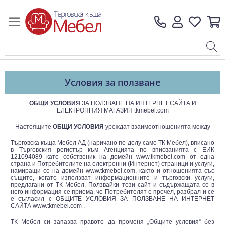
Условия за ползване
ОБЩИ УСЛОВИЯ
ЗА ПОЛЗВАНЕ НА ИНТЕРНЕТ САЙТА И
ЕЛЕКТРОННИЯ МАГАЗИН tkmebel.com
Настоящите
ОБЩИ УСЛОВИЯ
уреждат взаимоотношенията между
Търговска къща Мебел АД (наричано по-долу само ТК Мебел), вписано
в Търговския регистър към Агенцията по вписванията с ЕИК
121094089 като собственик на домейн www.tkmebel.com от една
страна и Потребителите на електронни (Интернет) страници и услуги,
намиращи се на домейн www.tkmebel.com, както и отношенията със
същите, когато използват информационните и търговски услуги,
предлагани от ТК Мебел. Ползвайки този сайт и съдържащата се в
него информация се приема, че Потребителят е прочел, разбрал и се
е съгласил с ОБЩИТЕ УСЛОВИЯ ЗА ПОЛЗВАНЕ НА ИНТЕРНЕТ
САЙТА www.tkmebel.com .
ТК Мебел си запазва правото да променя „Общите условия“ без