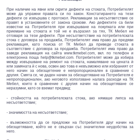
При наличие на явни или скрити дефекти на стоката, Потребителят
може да упражни правата си по закон. Констатирането на тези
дефекти се извършва с протокол. Рекламации за несъответствие се
правят в установените от закона срокове. Ако дефектите са били
известни на Потребителя при извършване на покупката или при
приемане на стоката и той не е възразил за тях, ТК Мебел не
отговаря за тези дефекти. При несъответствие на потребителската
стока с договора за продажба, Потребителят има право да предяви
рекламация, като поиска от ТК Мебел да приведе стоката в
съответствие с договора за продажба. Потребителят има право да
заведе рекламация на сайта www.tkmebel.com, вкл. по телефон и
електронна поща help@tkmebel.com. Потребителят може да избира
между извършване на ремонт на стоката, намаляване на цената ѝ
или замяната ѝ с нова, освен ако това е невъзможно или избраният от
него начин за обезщетение е непропорционален в сравнение с
другия. Смята се, че даден начин за обезщетяване на Потребителя е
непропорционален, ако неговото използване налага разходи на ТК
Мебел, които в сравнение с другия начин на обезщетяване се
неразумни, като се вземат предвид:
- стойността на потребителската стока, ако нямаше липса на
несъответствие;
- значимостта на несъответствие;
- възможността да се предложи на Потребителя друг начин на
обезщетяване, който не е свързан със значителни неудобства за
него.