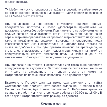
градски квартали.
ТК Мебел не носи отговорност за забава в случай, че забавянето се
дължи на куриера, извършващ доставката и/или поради независещи
от ТК Мебел обстоятелства.
При извършване на доставката, Получателят подписва приемо-
предавателен протокол, с което удостоверява приемането на
доставената стока без забележки. При наличието на забележки и/или
видими дефекти по доставената стока, Потребителят следва да ги
отрази в приемо-предавателния протокол в присъствието на куриера,
както и незабавно да уведоми търговеца на електронна поща
info@tkmebel.com. Ако Потребителят не направи това, стоката се
смята за одобрена и той губи правото по-късно да претендира, че
стоката му е доставена с явни недостатъци, липсата на някой от
придружаващите стоката аксесоари и/или на който и да е от
изискваните от българското законодателство документи.
При предаване на стоката, Потребителят или трето лице подписват
придружаващите я документи. За трето лице се счита всеки, който не
е титуляр на заявлението, но приема стоката от името на
Потребителя на посочения за извършване на доставка адрес.
Възможно е Потребителят да вземе сам закупените от сайта
www.tkmebel.com продукти, като посети склада на ТК Мебел в град
София, жк Люлин, бул. Панчо Владигеров 1. Работното време на
склада е в работни дни от вторник до събота от 09.00ч до 18.00ч. В
този случай Потребителят няма разходи за доставка.
Качване и монтаж