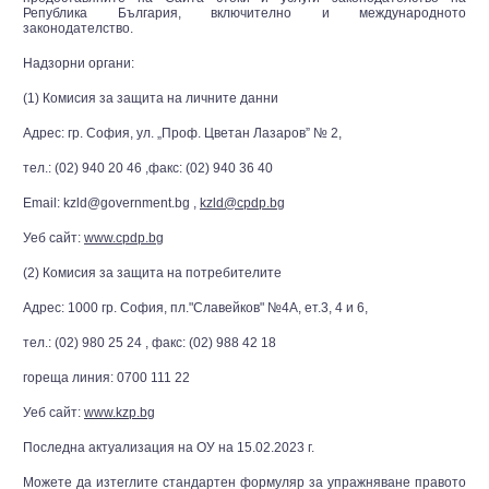
Република България, включително и международното
законодателство.
Надзорни органи:
(1) Комисия за защита на личните данни
Адрес: гр. София, ул. „Проф. Цветан Лазаров” № 2,
тел.: (02) 940 20 46 ,факс: (02) 940 36 40
Email: kzld@government.bg ,
kzld@cpdp.bg
Уеб сайт:
www.cpdp.bg
(2) Комисия за защита на потребителите
Адрес: 1000 гр. София, пл."Славейков" №4А, ет.3, 4 и 6,
тел.: (02) 980 25 24 , факс: (02) 988 42 18
гореща линия: 0700 111 22
Уеб сайт:
www.kzp.bg
Последна актуализация на ОУ на 15.02.2023 г.
Можете да изтеглите стандартен формуляр за упражняване правото