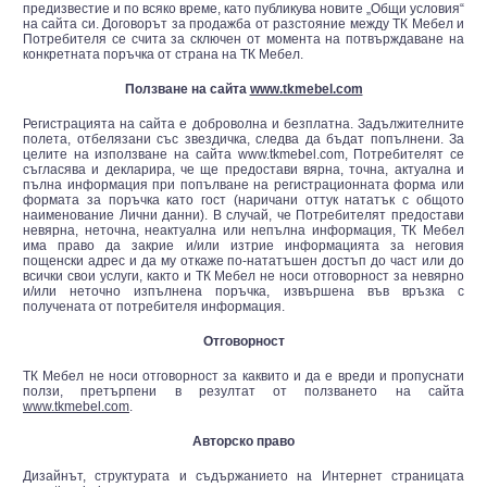
предизвестие и по всяко време, като публикува новите „Общи условия“
на сайта си. Договорът за продажба от разстояние между ТК Мебел и
Потребителя се счита за сключен от момента на потвърждаване на
конкретната поръчка от страна на ТК Мебел.
Ползване на сайта
www.tkmebel.com
Регистрацията на сайта е доброволна и безплатна. Задължителните
полета, отбелязани със звездичка, следва да бъдат попълнени. За
целите на използване на сайта www.tkmebel.com, Потребителят се
съгласява и декларира, че ще предостави вярна, точна, актуална и
пълна информация при попълване на регистрационната форма или
формата за поръчка като гост (наричани оттук нататък с общото
наименование Лични данни). В случай, че Потребителят предостави
невярна, неточна, неактуална или непълна информация, ТК Мебел
има право да закрие и/или изтрие информацията за неговия
пощенски адрес и да му откаже по-нататъшен достъп до част или до
всички свои услуги, както и ТК Мебел не носи отговорност за невярно
и/или неточно изпълнена поръчка, извършена във връзка с
получената от потребителя информация.
Отговорност
ТК Мебел не носи отговорност за каквито и да е вреди и пропуснати
ползи, претърпени в резултат от ползването на сайта
www.tkmebel.com
.
Авторскo правo
Дизайнът, структурата и съдържанието на Интернет страницата