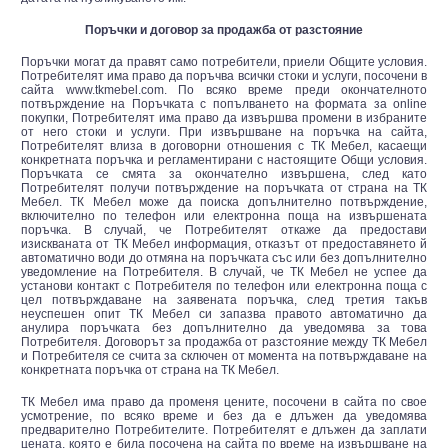
Поръчки и договор за продажба от разстояние
Поръчки могат да правят само потребители, приели Общите условия.
Потребителят има право да поръчва всички стоки и услуги, посочени в
сайта www.tkmebel.com. По всяко време преди окончателното
потвърждение на Поръчката с попълването на формата за online
покупки, Потребителят има право да извършва промени в избраните
от него стоки и услуги. При извършване на поръчка на сайта,
Потребителят влиза в договорни отношения с ТК Мебел, касаещи
конкретната поръчка и регламентирани с настоящите Общи условия.
Поръчката се смята за окончателно извършена, след като
Потребителят получи потвърждение на поръчката от страна на ТК
Мебел. ТК Мебел може да поиска допълнително потвърждение,
включително по телефон или електронна поща на извършената
поръчка. В случай, че Потребителят откаже да предостави
изискваната от ТК Мебел информация, отказът от предоставянето й
автоматично води до отмяна на поръчката със или без допълнително
уведомление на Потребителя. В случай, че ТК Мебел не успее да
установи контакт с Потребителя по телефон или електронна поща с
цел потвърждаване на заявената поръчка, след третия такъв
неуспешен опит ТК Мебел си запазва правото автоматично да
анулира поръчката без допълнително да уведомява за това
Потребителя. Договорът за продажба от разстояние между ТК Мебел
и Потребителя се счита за сключен от момента на потвърждаване на
конкретната поръчка от страна на ТК Мебел.
ТК Мебел има право да променя цените, посочени в сайта по свое
усмотрение, по всяко време и без да е длъжен да уведомява
предварително Потребителите. Потребителят е длъжен да заплати
цената, която е била посочена на сайта по време на извършване на