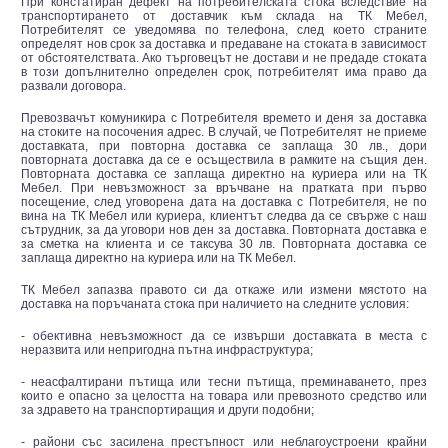
При констатиран дефект на потребителската стока вследствие на
транспортирането от доставчик към склада на ТК Мебел,
Потребителят се уведомява по телефона, след което страните
определят нов срок за доставка и предаване на стоката в зависимост
от обстоятелствата. Ако търговецът не достави и не предаде стоката
в този допълнително определен срок, потребителят има право да
развали договора.
Превозвачът комуникира с Потребителя времето и деня за доставка
на стоките на посочения адрес. В случай, че Потребителят не приеме
доставката, при повторна доставка се заплаща 30 лв., дори
повторната доставка да се е осъществила в рамките на същия ден.
Повторната доставка се заплаща директно на куриера или на ТК
Мебел. При невъзможност за връчване на пратката при първо
посещение, след уговорена дата на доставка с Потребителя, не по
вина на ТК Мебел или куриера, клиентът следва да се свърже с наш
сътрудник, за да уговори нов ден за доставка. Повторната доставка е
за сметка на клиента и се таксува 30 лв. Повторната доставка се
заплаща директно на куриера или на ТК Мебел.
ТК Мебел запазва правото си да откаже или измени мястото на
доставка на поръчаната стока при наличието на следните условия:
- oбективна невъзможност да се извърши доставката в места с
неразвита или непригодна пътна инфраструктура;
- неасфалтирани пътища или тесни пътища, преминаването, през
които е опасно за целостта на товара или превозното средство или
за здравето на транспортиращия и други подобни;
- райони със засилена престъпност или неблагоустроени крайни