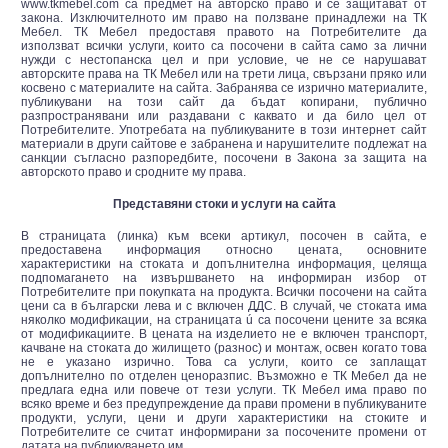
www.tkmebel.com са предмет на авторско право и се защитават от
закона. Изключителното им право на ползване принадлежи на ТК
Мебел. ТК Мебел предоставя правото на Потребителите да
използват всички услуги, които са посочени в сайта само за лични
нужди с нестопанска цел и при условие, че не се нарушават
авторските права на ТК Мебел или на трети лица, свързани пряко или
косвено с материалите на сайта. Забранява се изрично материалите,
публикувани на този сайт да бъдат копирани, публично
разпространявани или раздавани с каквато и да било цел от
Потребителите. Употребата на публикуваните в този интернет сайт
материали в други сайтове е забранена и нарушителите подлежат на
санкции съгласно разпоредбите, посочени в Закона за защита на
авторското право и сродните му права.
Представяни стоки и услуги на сайта
В страницата (линка) към всеки артикул, посочен в сайта, е
предоставена информация относно цената, основните
характеристики на стоката и допълнителна информация, целяща
подпомагането на извършването на информиран избор от
Потребителите при покупката на продукта. Всички посочени на сайта
цени са в български лева и с включен ДДС. В случай, че стоката има
няколко модификации, на страницата ú са посочени цените за всяка
от модификациите. В цената на изделието не е включен транспорт,
качване на стоката до жилището (разнос) и монтаж, освен когато това
не е указано изрично. Това са услуги, които се заплащат
допълнително по отделен ценоразпис. Възможно е ТК Мебел да не
предлага една или повече от тези услуги. ТК Мебел има право по
всяко време и без предупреждение да прави промени в публикуваните
продукти, услуги, цени и други характеристики на стоките и
Потребителите се считат информирани за посочените промени от
датата на публикуването им.