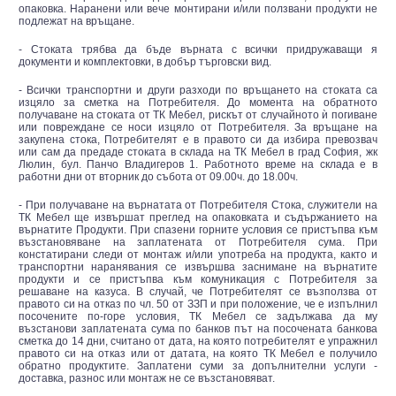
опаковка. Наранени или вече монтирани и/или ползвани продукти не
подлежат на връщане.
- Стоката трябва да бъде върната с всички придружаващи я
документи и комплектовки, в добър търговски вид.
- Всички транспортни и други разходи по връщането на стоката са
изцяло за сметка на Потребителя. До момента на обратното
получаване на стоката от ТК Мебел, рискът от случайното ѝ погиване
или повреждане се носи изцяло от Потребителя. За връщане на
закупена стока, Потребителят е в правото си да избира превозвач
или сам да предаде стоката в склада на ТК Мебел в град София, жк
Люлин, бул. Панчо Владигеров 1. Работното време на склада е в
работни дни от вторник до събота от 09.00ч. до 18.00ч.
- При получаване на върнатата от Потребителя Стока, служители на
ТК Мебел ще извършат преглед на опаковката и съдържанието на
върнатите Продукти. При спазени горните условия се пристъпва към
възстановяване на заплатената от Потребителя сума. При
констатирани следи от монтаж и/или употреба на продукта, както и
транспортни наранявания се извършва заснимане на върнатите
продукти и се пристъпва към комуникация с Потребителя за
решаване на казуса. В случай, че Потребителят се възползва от
правото си на отказ по чл. 50 от ЗЗП и при положение, че е изпълнил
посочените по-горе условия, ТК Мебел се задължава да му
възстанови заплатената сума по банков път на посочената банкова
сметка до 14 дни, считано от дата, на която потребителят е упражнил
правото си на отказ или от датата, на която ТК Мебел е получило
обратно продуктите. Заплатени суми за допълнителни услуги -
доставка, разнос или монтаж не се възстановяват.