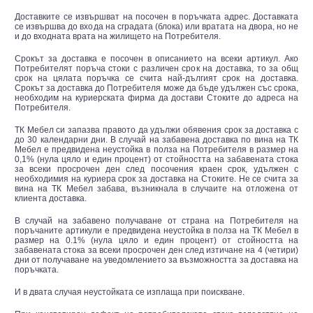
Доставките се извършват на посочен в поръчката адрес. Доставката
се извършва до входа на сградата (блока) или вратата на двора, но не
и до входната врата на жилището на Потребителя.
Срокът за доставка е посочен в описанието на всеки артикул. Ако
Потребителят поръча стоки с различен срок на доставка, то за общ
срок на цялата поръчка се счита най-дългият срок на доставка.
Срокът за доставка до Потребителя може да бъде удължен със срока,
необходим на куриерската фирма да достави Стоките до адреса на
Потребителя.
ТК Мебел си запазва правото да удължи обявения срок за доставка с
до 30 календарни дни. В случай на забавена доставка по вина на ТК
Мебел е предвидена неустойка в полза на Потребителя в размер на
0,1% (нула цяло и един процент) от стойността на забавената стока
за всеки просрочен ден след посочения краен срок, удължен с
необходимия на куриера срок за доставка на Стоките. Не се счита за
вина на ТК Мебел забава, възникнала в случаите на отложена от
клиента доставка.
В случай на забавено получаване от страна на Потребителя на
поръчаните артикули е предвидена неустойка в полза на ТК Мебел в
размер на 0.1% (нула цяло и един процент) от стойността на
забавената стока за всеки просрочен ден след изтичане на 4 (четири)
дни от получаване на уведомлението за възможността за доставка на
поръчката.
И в двата случая неустойката се изплаща при поискване.