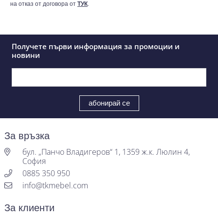
на отказ от договора от
ТУК
.
Получете първи информация за промоции и
новини
За връзка
бул. „Панчо Владигеров“ 1, 1359 ж.к. Люлин 4,
София
0885 350 950
info@tkmebel.com
За клиенти