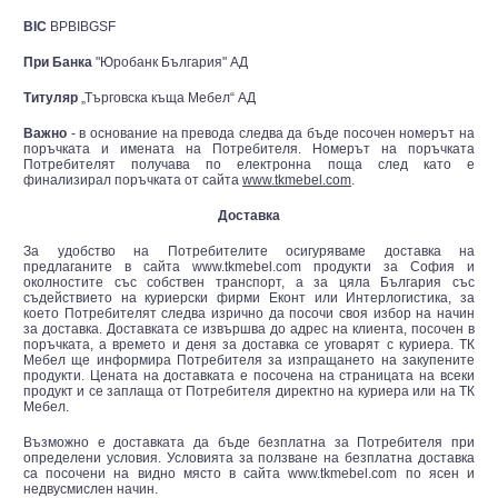
BIC
BPBIBGSF
При Банка
"Юробанк България" АД
Титуляр
„Търговска къща Мебел“ АД
Важно
- в основание на превода следва да бъде посочен номерът на
поръчката и имената на Потребителя. Номерът на поръчката
Потребителят получава по електронна поща след като е
финализирал поръчката от сайта
www.tkmebel.com
.
Доставка
За удобство на Потребителите осигуряваме доставка на
предлаганите в сайта www.tkmebel.com продукти за София и
околностите със собствен транспорт, а за цяла България със
съдействието на куриерски фирми Еконт или Интерлогистика, за
което Потребителят следва изрично да посочи своя избор на начин
за доставка. Доставката се извършва до адрес на клиента, посочен в
поръчката, а времето и деня за доставка се уговарят с куриера. ТК
Мебел ще информира Потребителя за изпращането на закупените
продукти. Цената на доставката е посочена на страницата на всеки
продукт и се заплаща от Потребителя директно на куриера или на ТК
Мебел.
Възможно е доставката да бъде безплатна за Потребителя при
определени условия. Условията за ползване на безплатна доставка
са посочени на видно място в сайта www.tkmebel.com по ясен и
недвусмислен начин.