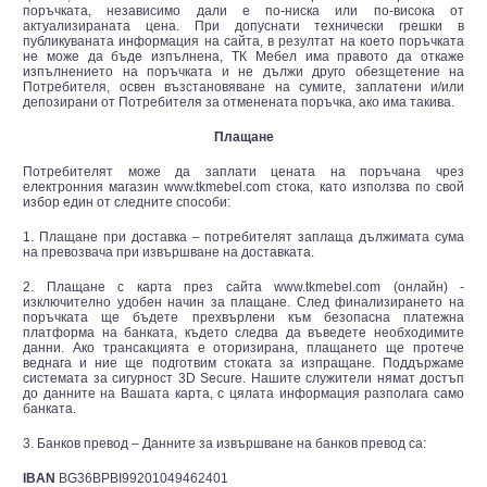
поръчката, независимо дали е по-ниска или по-висока от
актуализираната цена. При допуснати технически грешки в
публикуваната информация на сайта, в резултат на което поръчката
не може да бъде изпълнена, ТК Мебел има правото да откаже
изпълнението на поръчката и не дължи друго обезщетение на
Потребителя, освен възстановяване на сумите, заплатени и/или
депозирани от Потребителя за отменената поръчка, ако има такива.
Плащане
Потребителят може да заплати цената на поръчана чрез
електронния магазин www.tkmebel.com стока, като използва по свой
избор един от следните способи:
1. Плащане при доставка – потребителят заплаща дължимата сума
на превозвача при извършване на доставката.
2. Плащане с карта през сайта www.tkmebel.com (онлайн) -
изключително удобен начин за плащане. След финализирането на
поръчката ще бъдете прехвърлени към безопасна платежна
платформа на банката, където следва да въведете необходимите
данни. Ако трансакцията е оторизирана, плащането ще протече
веднага и ние ще подготвим стоката за изпращане. Поддържаме
системата за сигурност 3D Secure. Нашите служители нямат достъп
до данните на Вашата карта, с цялата информация разполага само
банката.
3. Банков превод – Данните за извършване на банков превод са:
IBAN
BG36BPBI99201049462401