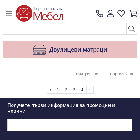
Двулицеви матраци
Филтриране
Сортирай по
‹
1
2
3
4
›
Получете първи информация за промоции и
новини