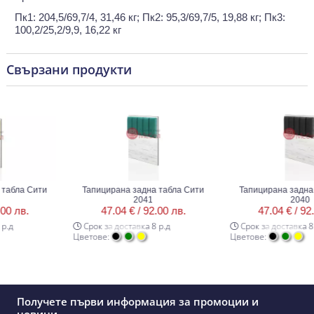
Пк1: 204,5/69,7/4, 31,46 кг; Пк2: 95,3/69,7/5, 19,88 кг; Пк3:
100,2/25,2/9,9, 16,22 кг
Свързани продукти
бла Сити
Тапицирана задна табла Сити
Тапицирана задна та
2041
2040
лв.
47.04 € /
92.00 лв.
47.04 € /
92.00 
Срок за доставка 8 р.д
Срок за доставка 8 р.д
Цветове:
Цветове:
Получете първи информация за промоции и