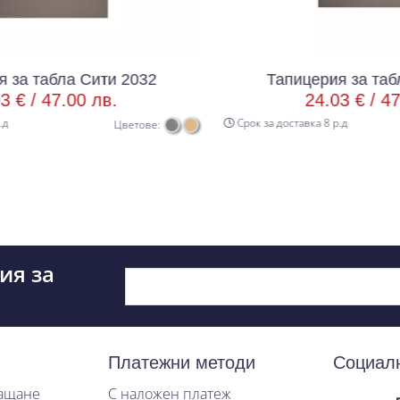
Сити 2032
Тапицерия за табла Сити 203
 лв.
24.03 € /
47.00 лв.
Срок за доставка 8 р.д
Цветове:
Цветов
ия за
Платежни методи
Социал
лащане
С наложен платеж