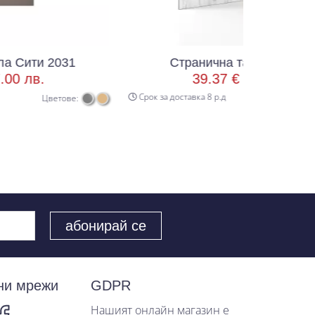
1
Странична табла Сити 2037
39.37 € /
77.00 лв.
Срок за доставка 8 р.д
е:
ни мрежи
GDPR
Нашият онлайн магазин е