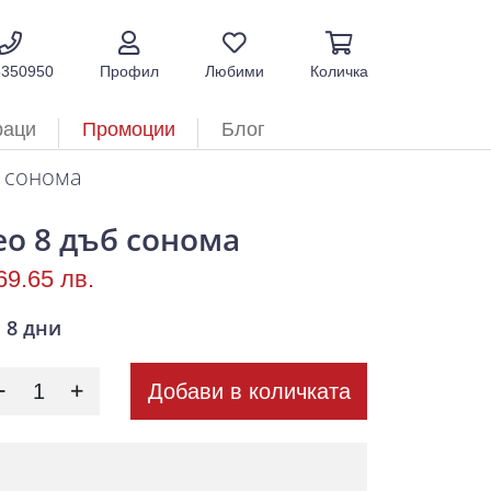
5350950
Профил
Любими
Количка
раци
Промоции
Блог
б сонома
ео 8 дъб сонома
69.65 лв.
8 дни
Добави в количката