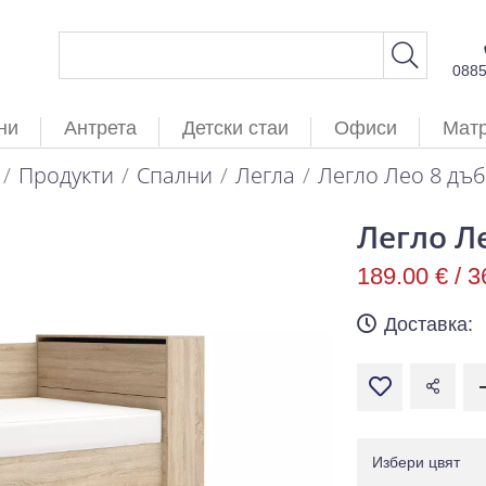
088
ни
Антрета
Детски стаи
Офиси
Мат
Продукти
Спални
Легла
Легло Лео 8 дъ
Легло Л
189.00 € /
3
Доставка:
Избери цвят