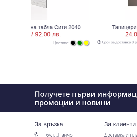
на табла Сити 2040
Тапицерия за табла 
 /
92.00 лв.
24.03 € /
47.00
Срок за доставка 8 р.д
Цветове:
Получете първи информац
промоции и новини
За връзка
За клиенти
бул. „Панчо
Доставка и п