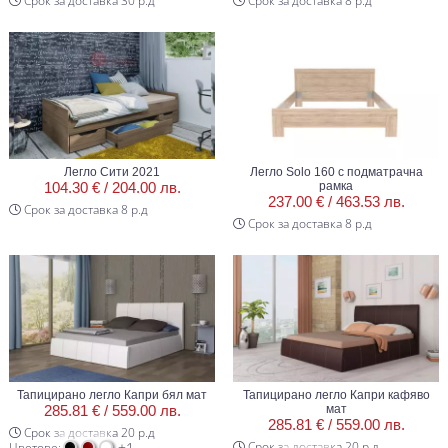
Срок за доставка 30 р.д
Срок за доставка 8 р.д
Легло Сити 2021
Легло Solo 160 с подматрачна
104.30 € /
204.00 лв.
рамка
237.00 € /
463.53 лв.
Срок за доставка 8 р.д
Срок за доставка 8 р.д
Тапицирано легло Капри бял мат
Тапицирано легло Капри кафяво
285.81 € /
559.00 лв.
мат
285.81 € /
559.00 лв.
Срок за доставка 20 р.д
+1
Срок за доставка 20 р.д
Цветове: