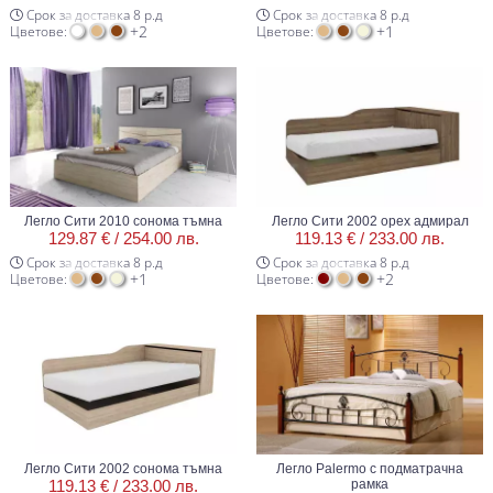
Срок за доставка 8 р.д
Срок за доставка 8 р.д
+2
+1
Цветове:
Цветове:
Легло Сити 2010 сонома тъмна
Легло Сити 2002 орех адмирал
129.87 € /
254.00 лв.
119.13 € /
233.00 лв.
Срок за доставка 8 р.д
Срок за доставка 8 р.д
+1
+2
Цветове:
Цветове:
Легло Сити 2002 сонома тъмна
Легло Palermo с подматрачна
119.13 € /
233.00 лв.
рамка