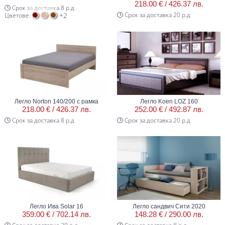
218.00 € /
426.37 лв.
Срок за доставка 8 р.д
+2
Срок за доставка 20 р.д
Цветове:
Легло Norton 140/200 с рамка
Легло Koen LOZ 160
218.00 € /
426.37 лв.
252.00 € /
492.87 лв.
Срок за доставка 8 р.д
Срок за доставка 20 р.д
Легло Ива Solar 16
Легло сандвич Сити 2020
359.00 € /
702.14 лв.
148.28 € /
290.00 лв.