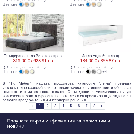
Цветове:
Цветове:
Тапицирано легло Велато еспресо
Легло Анди бял гланц
319.00 € /
623.91 лв.
184.00 € /
359.87 лв.
Срок за доставка 20 р.д
Срок за доставка 20 р.д
+4
Цветове:
Цветове:
В "ТК Мебел", нашата продуктова категория "Легла" предлага
изключително разнообразие от висококачествени опции, които обещават
комфорт и стил за всяка спалня. От модерни и минималистични до
класически и богато украсени, нашите легла са проектирани да задоволят
всякакви предпочитания и интериорни решения.
‹
1
2
3
4
5
6
7
8
›
Получете първи информация за промоции и
новини