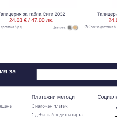
абла Сити 2032
Тапицерия за табла Си
47.00 лв.
24.03 € /
47.00 л
Срок за доставка 8 р.д
Цветове:
ия за
Платежни методи
Социал
лащане
С наложен платеж
С дебитна/кредитна карта