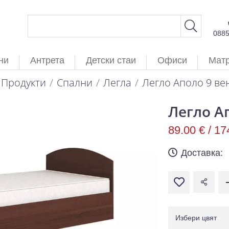
088
ни
Антрета
Детски стаи
Офиси
Мат
Продукти
Спални
Легла
Легло Аполо 9 ве
Легло А
89.00 € /
17
Доставка:
Избери цвят