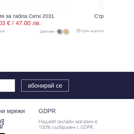
ти 2031
Странична табла Сити 2037
в.
39.37 € /
77.00 лв.
Срок за доставка 8 р.д
Цветове:
ни мрежи
GDPR
Нашият онлайн магазин е
100% съобразен с GDPR.