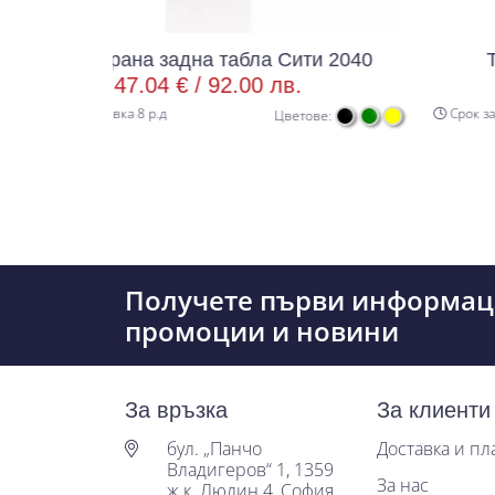
а задна табла Сити 2040
Тапицерия за т
.04 € /
92.00 лв.
24.03 € /
8 р.д
Срок за доставка 8 р.д
Цветове:
Получете първи информац
промоции и новини
За връзка
За клиенти
бул. „Панчо
Доставка и п
Владигеров“ 1, 1359
За нас
ж.к. Люлин 4, София