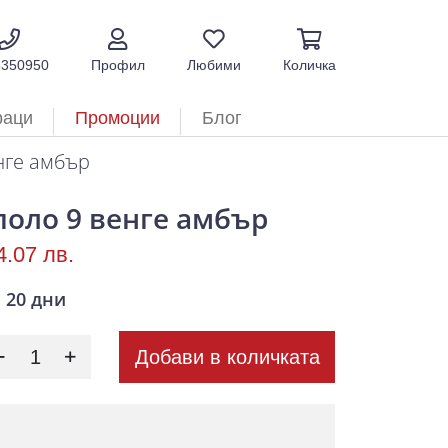
5350950
Профил
Любими
Количка
раци
Промоции
Блог
нге амбър
поло 9 венге амбър
4.07 лв.
20 дни
Добави в количката