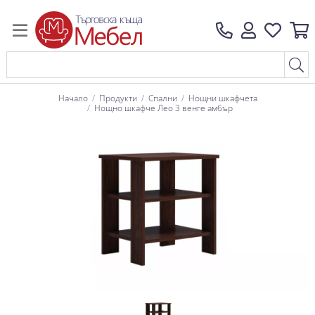
Начало
Продукти
Спални
Нощни шкафчета
Нощно шкафче Лео 3 венге амбър