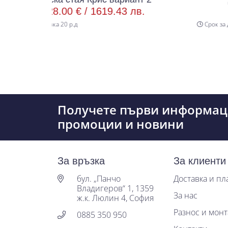
0 € /
1619.43 лв.
838.00 € /
16
 р.д
Срок за доставка 20 р.д
Получете първи информац
промоции и новини
За връзка
За клиенти
бул. „Панчо
Доставка и п
Владигеров“ 1, 1359
За нас
ж.к. Люлин 4, София
Разнос и мон
0885 350 950