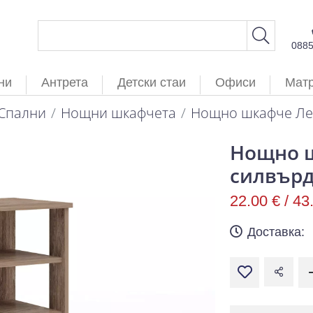
088
ни
Антрета
Детски стаи
Офиси
Мат
Спални
Нощни шкафчета
Нощно шкафче Лео
Нощно ш
силвър
22.00 € /
43
Доставка: