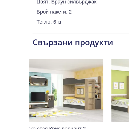
Цвят: Браун силвърджак
Брой пакети: 2
Тегло: 6 кг
Свързани продукти
стая Крис вариант 2
Детска стая Кри