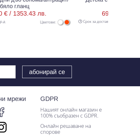
сахара
в.
692.00 € /
1353.43 лв.
Срок за доставка 20 р.д
Цветове:
Цветове:
ни мрежи
GDPR
Нашият онлайн магазин е
100% съобразен с GDPR.
Онлайн решаване на
спорове