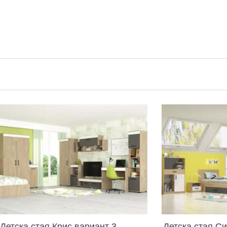
с вариант 3
Детска стая Сидни дъб сонома