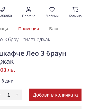
5350950
Профил
Любими
Количка
раци
Промоции
Блог
 3 браун силвърджак
кафче Лео 3 браун
джак
.03 лв.
8 дни
Добави в количката