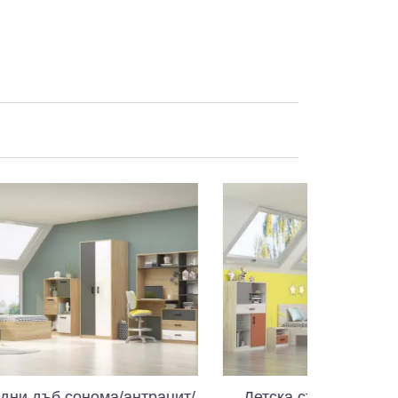
/антрацит/
Детска стая Сидни дъб бланко/сиво/