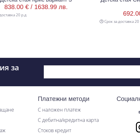
бяло гланц
38.99 лв.
692.00 € /
1353.43 л
Срок за доставка 20 р.д
ия за
Платежни методи
Социал
лащане
С наложен платеж
С дебитна/кредитна карта
таж
Стоков кредит