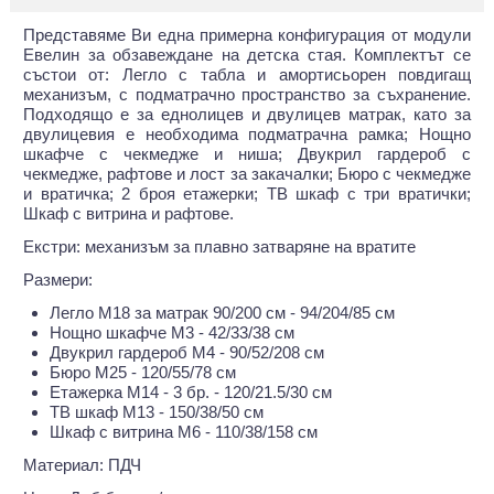
Представяме Ви една примерна конфигурация от модули
Евелин за обзавеждане на детска стая. Комплектът се
състои от: Легло с табла и амортисьорен повдигащ
механизъм, с подматрачно пространство за съхранение.
Подходящо е за еднолицев и двулицев матрак, като за
двулицевия е необходима подматрачна рамка; Нощно
шкафче с чекмедже и ниша; Двукрил гардероб с
чекмедже, рафтове и лост за закачалки; Бюро с чекмедже
и вратичка; 2 броя етажерки; ТВ шкаф с три вратички;
Шкаф с витрина и рафтове.
Екстри: механизъм за плавно затваряне на вратите
Размери:
Легло М18 за матрак 90/200 см - 94/204/85 см
Нощно шкафче М3 - 42/33/38 см
Двукрил гардероб М4 - 90/52/208 см
Бюро М25 - 120/55/78 см
Етажерка М14 - 3 бр. - 120/21.5/30 см
ТВ шкаф М13 - 150/38/50 см
Шкаф с витрина М6 - 110/38/158 см
Материал: ПДЧ