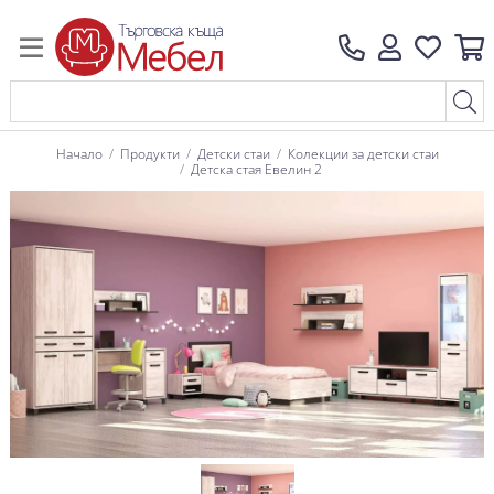
Начало
Продукти
Детски стаи
Колекции за детски стаи
Детска стая Евелин 2