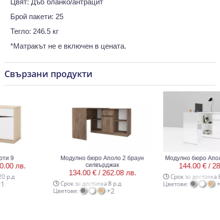
Цвят: Дъб бланко/антрацит
Брой пакети: 25
Тегло: 246.5 кг
*Матракът не е включен в цената.
Свързани продукти
9
Модулно бюро Аполо 2 браун
Модулно бюро Аполо 2 
 лв.
силвърджак
144.00 € /
281.64
134.00 € /
262.08 лв.
д
Срок за доставка 8 р.д
Срок за доставка 8 р.д
+2
Цветове:
+2
Цветове: