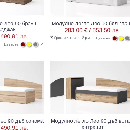
о Лео 90 браун
Модулно легло Лео 90 бял гла
ърджак
283.00 € /
553.50 лв.
/
490.91 лв.
Срок за доставка 8 р.д
Цветове:
+4
Цветове:
ео 90 дъб сонома
Модулно легло Лео 90 дъб вота
антрацит
/
490.91 лв.