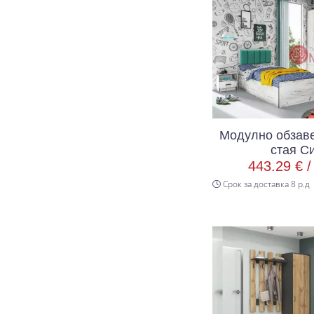
Модулно обзаве
стая С
443.29 € 
Срок за доставка 8 р.д