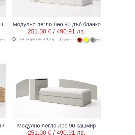
нц
Модулно легло Лео 90 дъб бланко
251.00 € /
490.91 лв.
Срок за доставка 8 р.д
+4
+4
Цветове:
н/
Модулно легло Лео 90 кашмир
251.00 € /
490.91 лв.