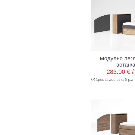
Модулно легл
вотан/
283.00 € 
Срок за доставка 8 р.д