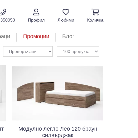
5350950
Профил
Любими
Количка
раци
Промоции
Блог
ит
Модулно легло Лео 120 браун
силвърджак