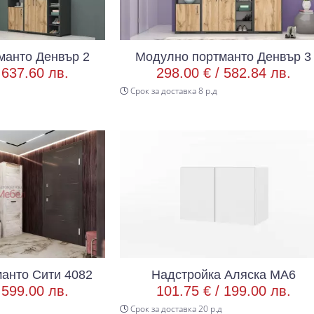
манто Денвър 2
Модулно портманто Денвър 3
/
637.60 лв.
298.00 € /
582.84 лв.
Срок за доставка 8 р.д
анто Сити 4082
Надстройка Аляска МА6
/
599.00 лв.
101.75 € /
199.00 лв.
Срок за доставка 20 р.д