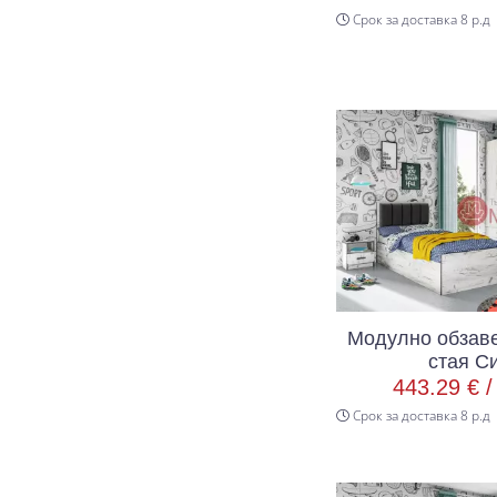
Срок за доставка 8 р.д
Модулно обзаве
стая С
443.29 € 
Срок за доставка 8 р.д