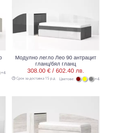
р
Модулно легло Лео 90 антрацит
гланц/бял гланц
308.00 € /
602.40 лв.
+4
Срок за доставка 15 р.д
+4
Цветове: