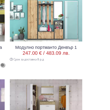
а
Модулно портманто Денвър 1
247.00 € /
483.09 лв.
Срок за доставка 8 р.д