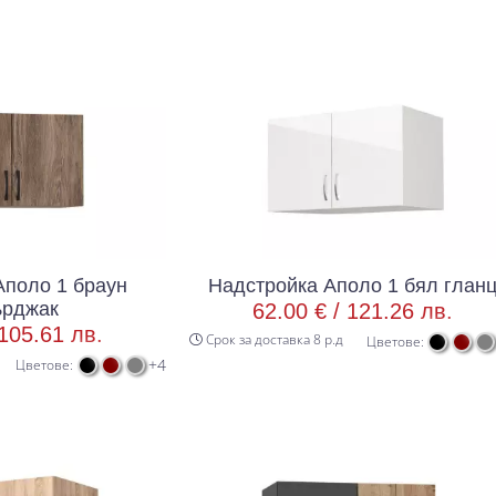
Аполо 1 браун
Надстройка Аполо 1 бял глан
ърджак
62.00 € /
121.26 лв.
105.61 лв.
Срок за доставка 8 р.д
Цветове:
+4
Цветове: