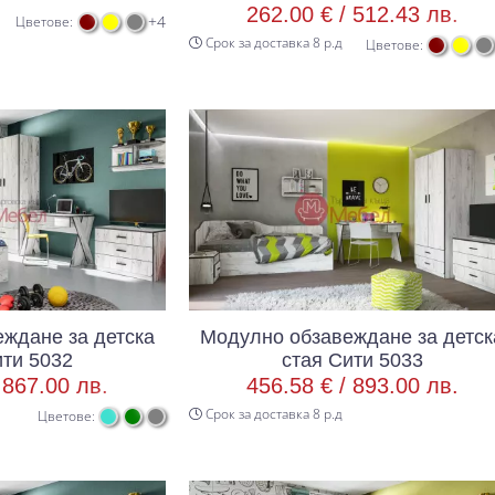
262.00 € /
512.43 лв.
+4
Цветове:
Срок за доставка 8 р.д
Цветове:
ждане за детска
Модулно обзавеждане за детск
ити 5032
стая Сити 5033
/
867.00 лв.
456.58 € /
893.00 лв.
Срок за доставка 8 р.д
Цветове: