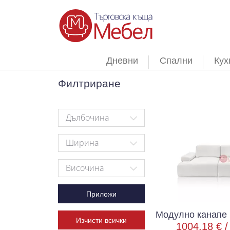
Дневни
Спални
Кух
Филтриране
Дълбочина
Ширина
Височина
Приложи
Модулно канапе 
Изчисти всички
1004.18 € 