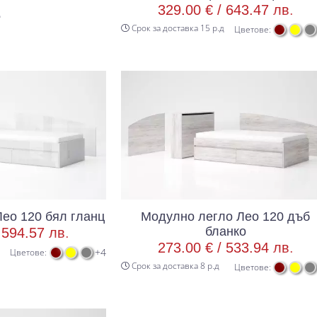
329.00 € /
643.47 лв.
д
Срок за доставка 15 р.д
Цветове:
ео 120 бял гланц
Модулно легло Лео 120 дъб
бланко
/
594.57 лв.
273.00 € /
533.94 лв.
+4
Цветове:
Срок за доставка 8 р.д
Цветове: