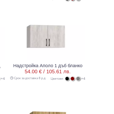
ц
Надстройка Аполо 1 дъб бланко
54.00 € /
105.61 лв.
Срок за доставка 8 р.д
+4
+4
Цветове: