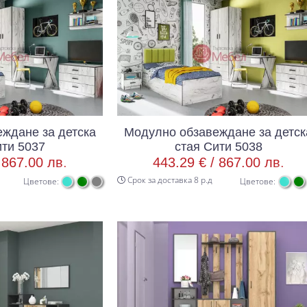
ждане за детска
Модулно обзавеждане за детск
ити 5037
стая Сити 5038
/
867.00 лв.
443.29 € /
867.00 лв.
Срок за доставка 8 р.д
Цветове:
Цветове: