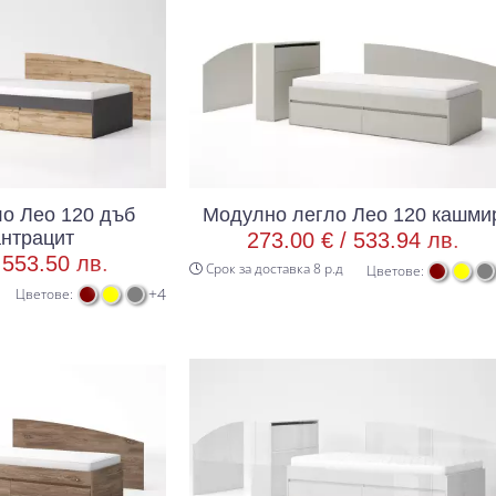
о Лео 120 дъб
Модулно легло Лео 120 кашми
антрацит
273.00 € /
533.94 лв.
/
553.50 лв.
Срок за доставка 8 р.д
Цветове:
+4
Цветове: