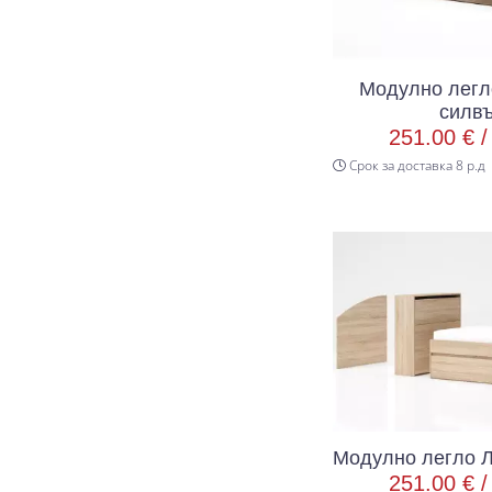
Модулно легл
силв
251.00 € 
Срок за доставка 8 р.д
Модулно легло Л
251.00 € 