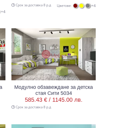
Срок за доставка 8 р.д
+4
Цветове:
+4
а
Модулно обзавеждане за детска
стая Сити 5034
585.43 € /
1145.00 лв.
Срок за доставка 8 р.д