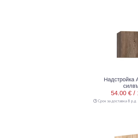
Надстройка 
силв
54.00 € /
Срок за доставка 8 р.д