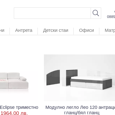
088
ни
Антрета
Детски стаи
Офиси
Мат
Eclipse триместно
Модулно легло Лео 120 антрац
гланц/бял гланц
/
1964.00 лв.