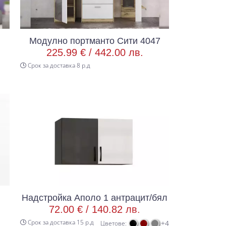
Модулно портманто Сити 4047
225.99 € /
442.00 лв.
Срок за доставка 8 р.д
Надстройка Аполо 1 антрацит/бял
72.00 € /
140.82 лв.
Срок за доставка 15 р.д
+4
Цветове: