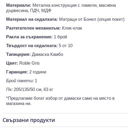
Материали:
Метална конструкция с ламели, масивна
дървесина, ПДЧ, МДФ
Материал на седалката:
Матраци от Бонел (опция покет)
Разтегателен механизъм:
Клик-клак
Ракла за съхранение:
1 брой
Твърдост на седалката:
5 от 10
Тапицерия:
Дамаска Камбо
Цвят:
Roble Gris
Гаранция:
2 години
Брой пакети:
1
Пк:
205/135/50 см, 63 кг
*Предлагаме богат избор от дамаски само на място в
магазина ни.
Свързани продукти