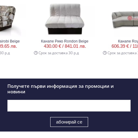
i Beige
Канапе Рико Rondon Beige
Канапе Royal O
5 лв.
430.00 € /
841.01 лв.
606.39 € /
1186.0
.д
Срок за доставка 30 р.д
Срок за доставка 30 р
Получете първи информация за промоции и
новини