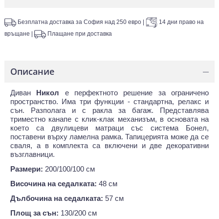
Безплатна доставка за София над 250 евро
|
14 дни право на
връщане
|
Плащане при доставка
Описание
—
Диван
Никол
е перфектното решение за ограничено
пространство. Има три функции - стандартна, релакс и
сън. Разполага и с ракла за багаж. Представлява
триместно канапе с клик-клак механизъм, в основата на
което са двулицеви матраци със система Бонел,
поставени върху ламелна рамка. Тапицерията може да се
сваля, а в комплекта са включени и две декоративни
възглавници.
Размери:
200/100/100 см
Височина на седалката:
48 см
Дълбочина на седалката:
57 см
Площ за сън:
130/200 см