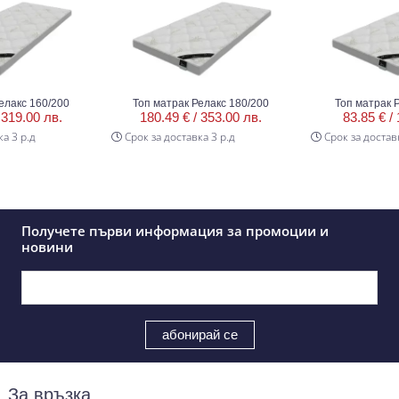
с 160/200
Топ матрак Релакс 180/200
Топ матрак Рела
.00 лв.
180.49 € /
353.00 лв.
83.85 € /
164
 р.д
Срок за доставка 3 р.д
Срок за доставка 3
Получете първи информация за промоции и
новини
За връзка