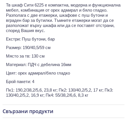
Тв шкаф Сити 6225 е компактна, модерна и функционална
мебел, комбинация от орех адмирал и бяло гладко.
Разполага с две етажерки, шкафове с пуш бутони и
вграден бар за бутилки. Тъмните етажерки могат да се
разположат върху шкафа или да се поставят отстрани,
според Вашия вкус.
Екстри: Пуш бутони, бар
Размер: 190/40,5/59 см
Място за тв: 130 см
Материал: ПДЧ с дебелина 16мм
Цвят: орех адмирал/бяло гладко
Брой пакети: 4
Пк1: 190,2/38,2/5,6, 23,8 кг; Пк2: 130/40,2/5,2, 17 кг; Пк3:
130/40,2/5,2, 16,9 кг; Пк4: 55/38,2/6,6, 8,3 кг
Свързани продукти