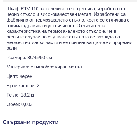
Шкаф RTV 110 за телевизор е с три нива, изработен от
черно стъкло и висококачествен метал. Изработени са
фабрично от термозакалено стъкло, което се отличава с
голяма здравина и устойчивост. Отличителна
характеристика на термозакаленото стъкло е, че в
редките случаи на счупване стъклото се разпада на
множество малки части и не причинява дълбоки прорезни
рани.
Размери: 80/45/50 см
Материал: стъкло/хромиран метал
Цвят: черен
Брой кашони: 2
Тегло: 18,2 кг
Обем: 0,003
Свързани продукти