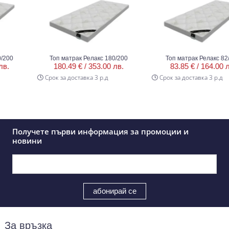
00
Топ матрак Релакс 180/200
Топ матрак Релакс 82/1
.
180.49 € /
353.00 лв.
83.85 € /
164.00 лв.
Срок за доставка 3 р.д
Срок за доставка 3 р.д
Получете първи информация за промоции и
новини
За връзка