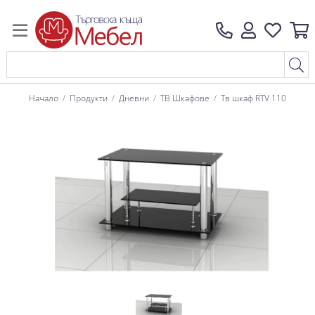
Начало
Продукти
Дневни
ТВ Шкафове
Тв шкаф RTV 110