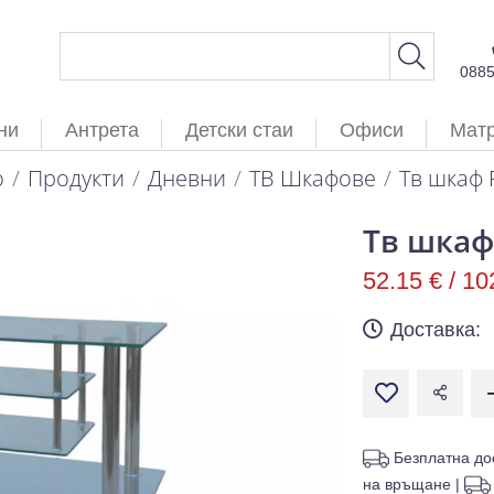
088
ни
Антрета
Детски стаи
Офиси
Мат
о
Продукти
Дневни
ТВ Шкафове
Тв шкаф 
Тв шкаф
52.15 € /
10
Доставка:
Безплатна до
на връщане
|