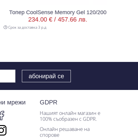
Топер CoolSense Memory Gel 120/200
Топер 
234.00 € /
457.66 лв.
Срок за доставка 3 р.д
Срок за дос
ни мрежи
GDPR
Нашият онлайн магазин е
100% съобразен с GDPR.
Онлайн решаване на
спорове