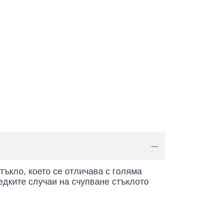
—
ъкло, което се отличава с голяма
едките случаи на счупване стъклото