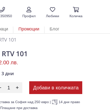
5350950
Профил
Любими
Количка
раци
Промоции
Блог
RTV 101
 RTV 101
2.00 лв.
3 дни
Добави в количката
ставка за София над 250 евро
|
14 дни право
Плащане при доставка