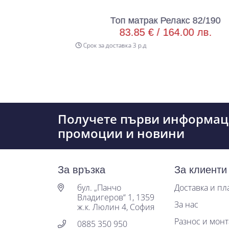
/200
Топ матрак Релакс 82/190
в.
83.85 € /
164.00 лв.
Срок за доставка 3 р.д
Получете първи информац
промоции и новини
За връзка
За клиенти
бул. „Панчо
Доставка и п
Владигеров“ 1, 1359
За нас
ж.к. Люлин 4, София
Разнос и мон
0885 350 950