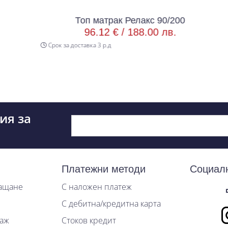
Топ матрак Релакс 90/200
96.12 € /
188.00 лв.
Срок за доставка 3 р.д
ия за
Платежни методи
Социал
лащане
С наложен платеж
С дебитна/кредитна карта
таж
Стоков кредит