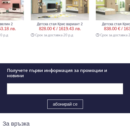
ин 2
Детска стая Крис вариант 2
Детска стая Крис ва
8 лв.
828.00 € /
1619.43 лв.
838.00 € /
1638.9
.д
Срок за доставка 20 р.д
Срок за доставка 20 р
Получете първи информация за промоции и
новини
За връзка