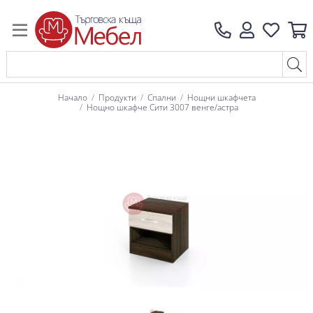
Начало
Продукти
Спални
Нощни шкафчета
Нощно шкафче Сити 3007 венге/астра