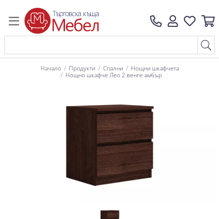
Начало
Продукти
Спални
Нощни шкафчета
Нощно шкафче Лео 2 венге амбър