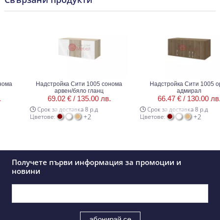
ма
Надстройка Сити 1005 сонома
Надстройка Сити 1005 оре
арвен/бяло гланц
адмирал
69.02 € /
135.00 лв.
66.47 € /
130.00 лв.
Срок за доставка 8 р.д
Срок за доставка 8 р.д
+2
+2
Цветове:
Цветове:
Получете първи информация за промоции и
новини