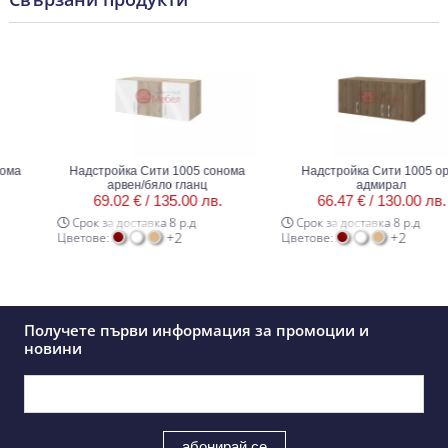
ма
Надстройка Сити 1005 сонома
Надстройка Сити 1005 оре
арвен/бяло гланц
адмирал
69.02 € /
135.00 лв.
66.47 € /
130.00 лв.
Срок за доставка 8 р.д
Срок за доставка 8 р.д
+2
+2
Цветове:
Цветове:
Получете първи информация за промоции и
новини