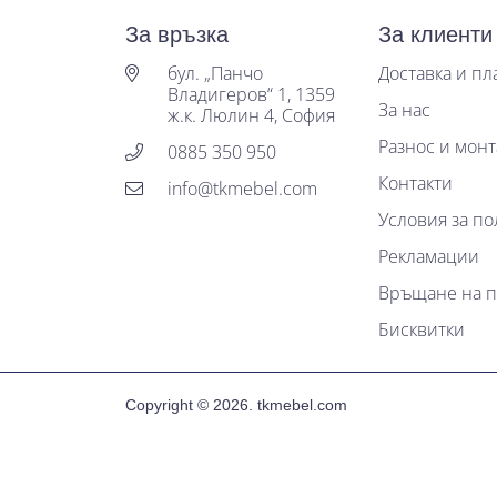
За връзка
За клиенти
бул. „Панчо
Доставка и п
Владигеров“ 1, 1359
За нас
ж.к. Люлин 4, София
Разнос и мон
0885 350 950
Контакти
info@tkmebel.com
Условия за по
Рекламации
Връщане на п
Бисквитки
Copyright © 2026.
tkmebel.com