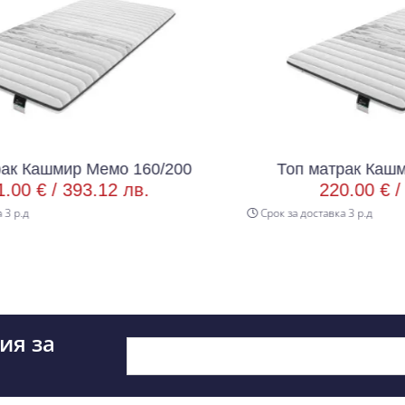
Мемо 160/200
Топ матрак Кашмир Мемо 180
.12 лв.
220.00 € /
430.28 лв.
Срок за доставка 3 р.д
ия за