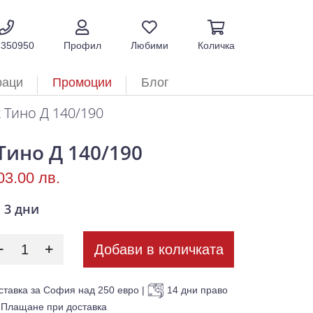
5350950
Профил
Любими
Количка
раци
Промоции
Блог
 Тино Д 140/190
Тино Д 140/190
03.00 лв.
3 дни
Добави в количката
ставка за София над 250 евро
|
14 дни право
Плащане при доставка