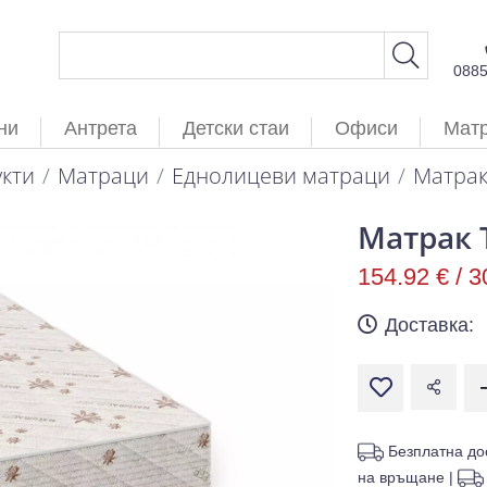
088
ни
Антрета
Детски стаи
Офиси
Мат
кти
Матраци
Еднолицеви матраци
Матрак
Матрак 
154.92 € /
3
Доставка:
Безплатна до
на връщане
|