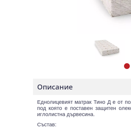
Описание
Еднолицевият матрак Тино Д е от по
под която е поставен защитен олек
иглолистна дървесина.
Състав: