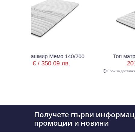
Кашмир Мемо 140/200
Топ матрак Кашмир 
 € /
350.09 лв.
201.00 € /
393
Срок за доставка 3 р.д
Получете първи информац
промоции и новини