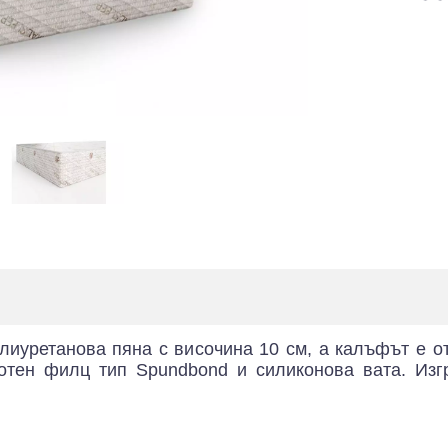
лиуретанова пяна с височина 10 см, а калъфът е о
отен филц тип Spundbond и силиконова вата. Изг