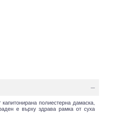
—
т капитонирана полиестерна дамаска,
раден е върху здрава рамка от суха