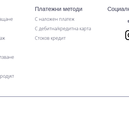
Платежни методи
Социал
лащане
С наложен платеж
С дебитна/кредитна карта
таж
Стоков кредит
лзване
родукт