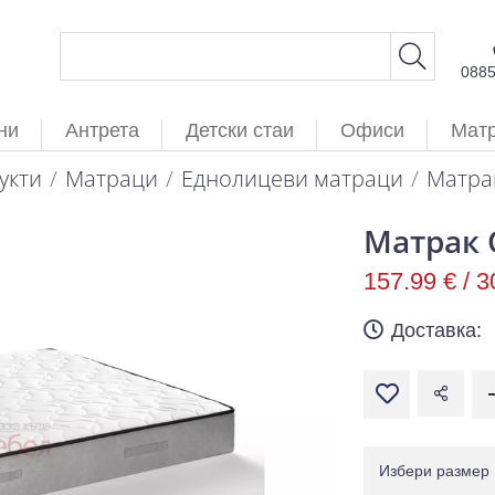
088
ни
Антрета
Детски стаи
Офиси
Мат
укти
Матраци
Еднолицеви матраци
Матра
Матрак 
157.99 € /
3
Доставка:
Избери размер