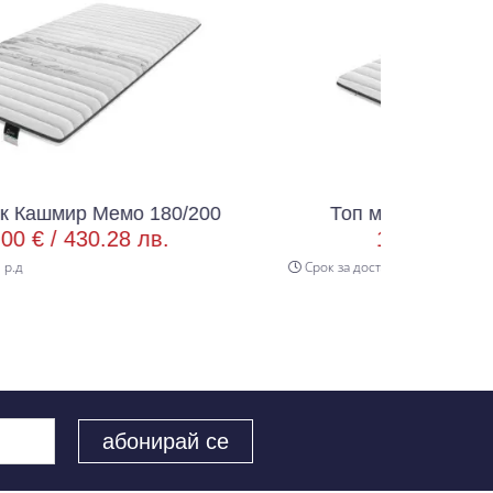
 180/200
Топ матрак Кашмир Мемо 82/19
лв.
105.00 € /
205.36 лв.
Срок за доставка 3 р.д