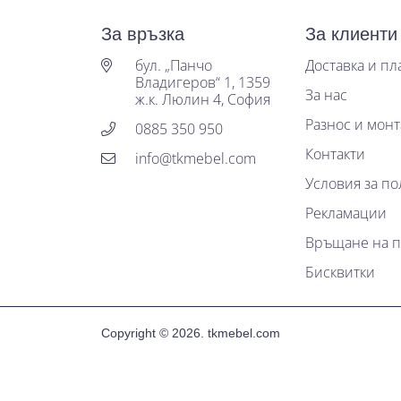
За връзка
За клиенти
бул. „Панчо
Доставка и п
Владигеров“ 1, 1359
За нас
ж.к. Люлин 4, София
Разнос и мон
0885 350 950
Контакти
info@tkmebel.com
Условия за по
Рекламации
Връщане на п
Бисквитки
Copyright © 2026.
tkmebel.com