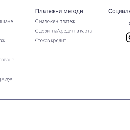
Платежни методи
Социал
лащане
С наложен платеж
С дебитна/кредитна карта
таж
Стоков кредит
лзване
родукт