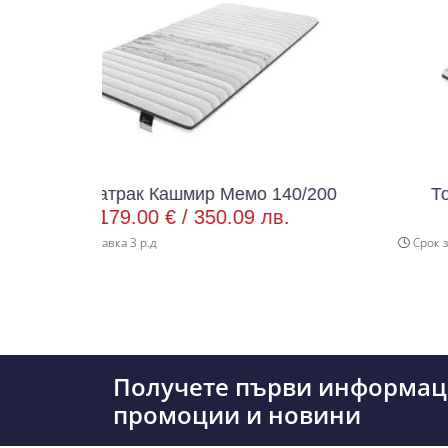
рак Кашмир Мемо 140/200
Топ матрак Кашм
.00 € /
350.09 лв.
201.00 € /
 3 р.д
Срок за доставка 3 р.д
Получете първи информац
промоции и новини