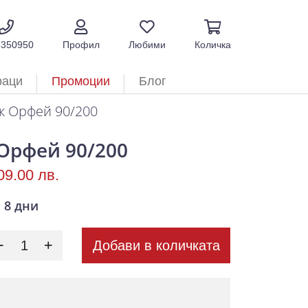
5350950
Профил
Любими
Количка
раци
Промоции
Блог
к Орфей 90/200
Орфей 90/200
09.00 лв.
8 дни
Добави в количката