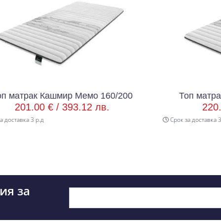
ир Мемо 160/200
Топ матрак Кашмир Мемо
393.12 лв.
220.00 € /
430.28 
Срок за доставка 3 р.д
ия за