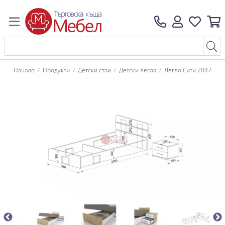
Начало
Продукти
Детски стаи
Детски легла
Легло Сити 2047