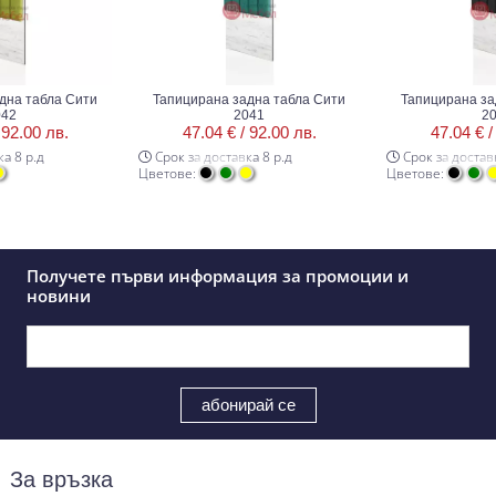
 табла Сити
Тапицирана задна табла Сити
Тапицирана задна
2041
2040
00 лв.
47.04 € /
92.00 лв.
47.04 € /
92.
 р.д
Срок за доставка 8 р.д
Срок за доставка 8
Цветове:
Цветове:
Получете първи информация за промоции и
новини
За връзка