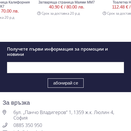
а Калифорния
Затваряща страница Маями ММ7
Тоалетка Нев
40.90 € /
80.00 лв.
112.48 € /
22
.00 лв.
Срок за доставка 20 р.д
Срок за доставка 2
0 р.д
Получете първи информация за промоции и
новини
За връзка
бул. „Панчо Владигеров“ 1, 1359 ж.к. Люлин 4,
София
0885 350 950