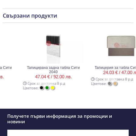
Свързани продукти
Сити
Тапицирана задна табла Сити
Тапицерия за табла Сити
2040
24.03 € /
47.00 лв.
47.04 € /
92.00 лв.
Срок за доставка 8 р.д
Срок за доставка 8 р.д
Цветове:
Цветове:
Получете първи информация за промоции и
новини