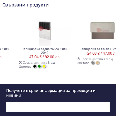
Свързани продукти
Сити
Тапицирана задна табла Сити
Тапицерия за табла Сити
2040
24.03 € /
47.00 лв.
47.04 € /
92.00 лв.
Срок за доставка 8 р.д
Срок за доставка 8 р.д
Цветове:
Цветове:
Получете първи информация за промоции и
новини