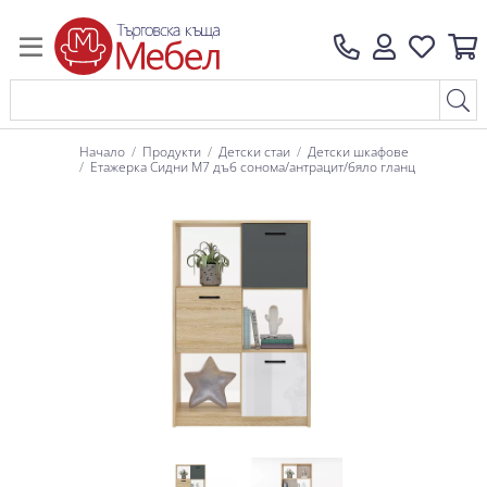
Начало
Продукти
Детски стаи
Детски шкафове
Етажерка Сидни М7 дъб сонома/антрацит/бяло гланц