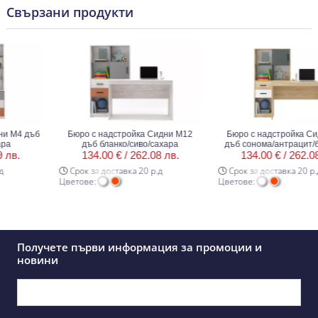
Свързани продукти
 М4 дъб
Бюро с надстройка Сидни М12
Бюро с надстройка Сидн
дъб бланко/сиво/сахара
дъб сонома/антрацит/бял
в.
134.00 € /
262.08 лв.
134.00 € /
262.08 л
Срок за доставка 20 р.д
Срок за доставка 20 р.д
Цветове:
Цветове:
Получете първи информация за промоции и
новини