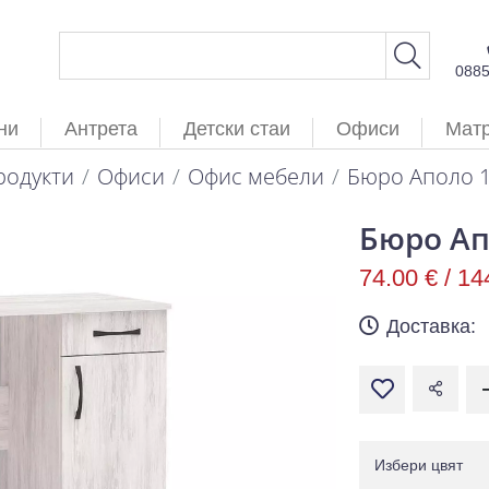
088
ни
Антрета
Детски стаи
Офиси
Мат
родукти
Офиси
Офис мебели
Бюро Аполо 1
Бюро Ап
74.00 € /
14
Доставка:
Избери цвят