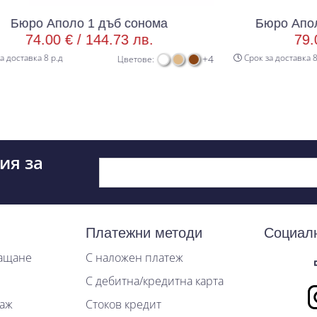
1 дъб сонома
Бюро Аполо 1 дъб вотан
144.73 лв.
79.00 € /
154.51 
Срок за доставка 8 р.д
+4
Цветове:
Цве
ия за
Платежни методи
Социал
лащане
С наложен платеж
С дебитна/кредитна карта
таж
Стоков кредит