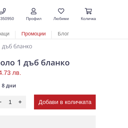
5350950
Профил
Любими
Количка
раци
Промоции
Блог
 дъб бланко
оло 1 дъб бланко
4.73 лв.
8 дни
Добави в количката