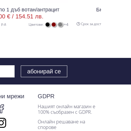
/антрацит
Бюро Аполо 1 голд крафт
лв.
74.00 € /
144.73 лв.
Срок за доставка 8 р.д
+4
тове:
Цветове:
ни мрежи
GDPR
Нашият онлайн магазин е
100% съобразен с GDPR.
Онлайн решаване на
спорове