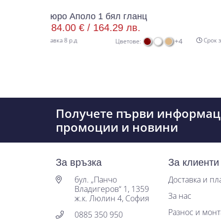
о Аполо 1 бял гланц
Бюро Аполо 
.00 € /
164.29 лв.
74.00 € /
 8 р.д
Срок за доставка 8 р.д
+4
Цветове:
Получете първи информац
промоции и новини
За връзка
За клиенти
бул. „Панчо
Доставка и п
Владигеров“ 1, 1359
За нас
ж.к. Люлин 4, София
Разнос и мон
0885 350 950