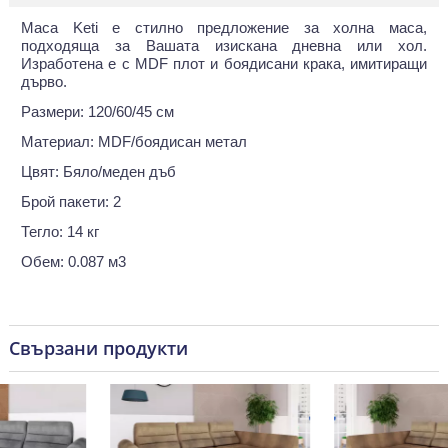
Маса Keti е стилно предложение за холна маса,
подходяща за Вашата изискана дневна или хол.
Изработена е с MDF плот и боядисани крака, имитиращи
дърво.
Размери: 120/60/45 см
Материал: MDF/боядисан метал
Цвят: Бяло/меден дъб
Брой пакети: 2
Тегло: 14 кг
Обем: 0.087 м3
Свързани продукти