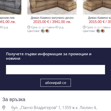
им ляв
Диван Камино капучино десен
Диван Камино капуч
00 лв.
2015.00 € /
3941.00 лв.
2015.00 € /
3941.
.д
Срок за доставка 40 р.д
Срок за доставка 40 р
Цветове:
Цветове:
Получете първи информация за промоции и
новини
За връзка
бул. „Панчо Владигеров“ 1, 1359 ж.к. Люлин 4,