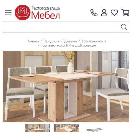
Начало
Продукти
Дневни
Трапезни маси
Трапезна маса Twins дъб артисан