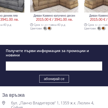
ним ляв
Диван Камино капучино десен
Диван Камино капу
.00 лв.
2015.00 € /
3941.00 лв.
2015.00 € /
3941
р.д
Срок за доставка 40 р.д
Срок за доставка 40 
Цветове:
Цветове:
Получете първи информация за промоции и
новини
За връзка
бул. „Панчо Владигеров“ 1, 1359 ж.к. Люлин 4,
София