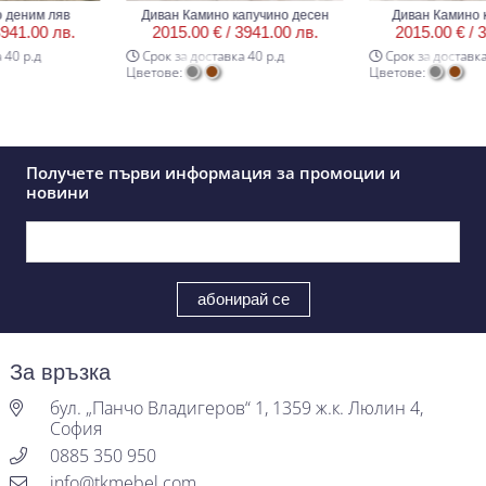
ним ляв
Диван Камино капучино десен
Диван Камино капу
.00 лв.
2015.00 € /
3941.00 лв.
2015.00 € /
3941
р.д
Срок за доставка 40 р.д
Срок за доставка 40 
Цветове:
Цветове:
Получете първи информация за промоции и
новини
За връзка
бул. „Панчо Владигеров“ 1, 1359 ж.к. Люлин 4,
София
0885 350 950
info@tkmebel.com