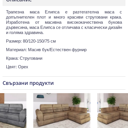
Трапезна маса Елипса е разтегателна маса с
допълнителен плот и много красиви струговани крака.
Изработена от масивна висококачествена букова
дървесина, маса Елипса се отличава с класически дизайн
и голяма здравина.
Размер: 80/120-150/75 см
Материал: Масив бук/Естествен фурнир
Крака: Струговани
Цвят: Орех
Свързани продукти