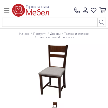
Начало
Продукти
Дневни
Трапезни столове
Трапезен стол Мери 2 орех