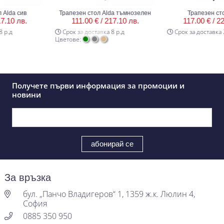
da сив
Трапезен стол Alda тъмнозелен
Трапезен стол 
10 лв.
111.00 € /
217.10 лв.
117.00 € /
228.
.д
Срок за доставка 8 р.д
Срок за доставка 20 
Цветове:
Получете първи информация за промоции и
новини
За връзка
бул. „Панчо Владигеров“ 1, 1359 ж.к. Люлин 4,
София
0885 350 950