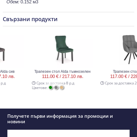
Обем:
0.152 м3
Свързани продукти
a сив
Трапезен стол Alda тъмнозелен
Трапезен стол Al
 лв.
111.00 € /
217.10 лв.
117.00 € /
228.83
Срок за доставка 8 р.д
Срок за доставка 20 р.
Цветове:
Получете първи информация за промоции и
новини