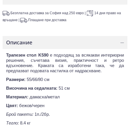
Безплатна доставка за София над 250 евро
|
14 дни право на
връщане
|
Плащане при доставка
Описание
—
Трапезен стол K590
е подходящ за всякакви интериорни
решения, съчетава визия, практичност и ретро
вдъхновение. Краката са изработени така, че да
предпазват подовата настилка от надраскване.
Размери:
55/66/80 см
Височина на седалката:
51 см
Материал:
дамаска/метал
Цвят:
бежов/черен
Брой пакети:
1п./2бр.
Тегло:
8.4 кг