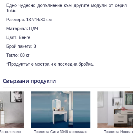
Едно чудесно допълнение към другите модули от серия
Tokio.
Размери: 137/44/80 см
Материал: ПДЧ
Цвят: Венге
Брой пакети: 3
Тегло: 68 кг
*Продуктът е мостра и е последна бройка.
Свързани продукти
огледало
Тоалетка Сити 3048 с огледало
Тоалетка Норел с о