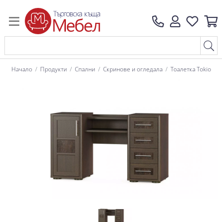
Начало
Продукти
Спални
Скринове и огледала
Тоалетка Tokio