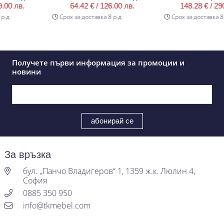
0 лв.
64.42 € /
126.00 лв.
148.28 € /
290.0
Срок за доставка 8 р.д
Срок за доставка 8 р.д
Получете първи информация за промоции и
новини
За връзка
бул. „Панчо Владигеров“ 1, 1359 ж.к. Люлин 4,
София
0885 350 950
info@tkmebel.com