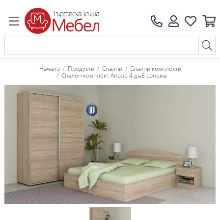
Начало
Продукти
Спални
Спални комплекти
Спален комплект Аполо 4 дъб сонома