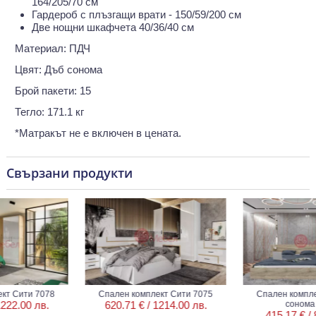
164/205/70 см
Гардероб с плъзгащи врати - 150/59/200 см
Две нощни шкафчета 40/36/40 см
Материал: ПДЧ
Цвят: Дъб сонома
Брой пакети: 15
Тегло: 171.1 кг
*Матракът не е включен в цената.
Свързани продукти
ти 7078
Спален комплект Сити 7075
Спален комплект Си
00 лв.
620.71 € /
1214.00 лв.
сонома тъмн
415.17 € /
812.0