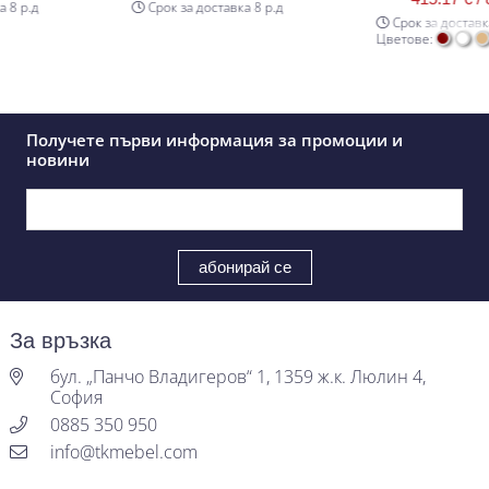
д
Срок за доставка 8 р.д
Срок за доставка 8 р.
+2
Цветове:
Получете първи информация за промоции и
новини
За връзка
бул. „Панчо Владигеров“ 1, 1359 ж.к. Люлин 4,
София
0885 350 950
info@tkmebel.com