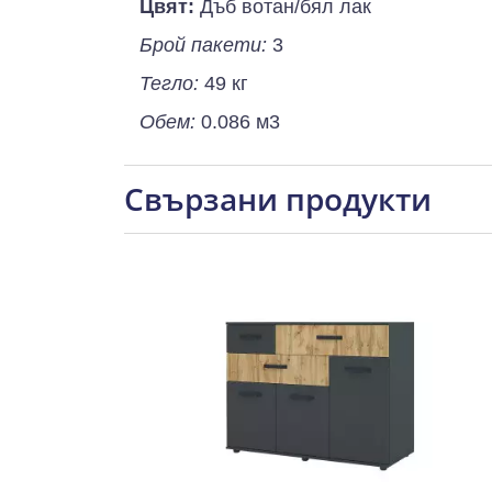
Цвят:
Дъб вотан/бял лак
Брой пакети:
3
Тегло:
49 кг
Обем:
0.086 м3
Свързани продукти