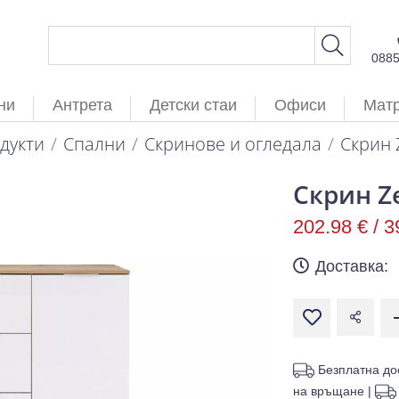
088
ни
Антрета
Детски стаи
Офиси
Мат
дукти
Спални
Скринове и огледала
Скрин 
Скрин Z
202.98 € /
3
Доставка:
Безплатна до
на връщане
|