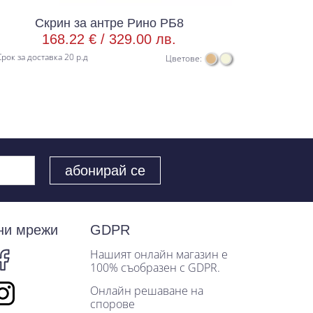
Скрин за антре Рино РБ8
168.22 € /
329.00 лв.
8
рок за доставка 20 р.д
Срок за доста
Цветове:
ни мрежи
GDPR
Нашият онлайн магазин е
100% съобразен с GDPR.
Онлайн решаване на
спорове