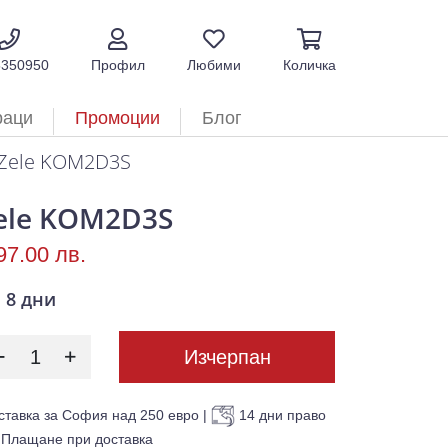
5350950
Профил
Любими
Количка
раци
Промоции
Блог
Zele KOM2D3S
ele KOM2D3S
97.00 лв.
8 дни
Изчерпан
ставка за София над 250 евро
|
14 дни право
Плащане при доставка