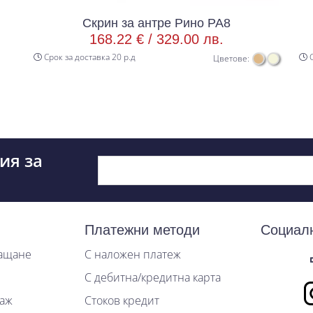
Скрин за антре Рино РА8
168.22 € /
329.00 лв.
Срок за доставка 20 р.д
С
Цветове:
ия за
Платежни методи
Социал
лащане
С наложен платеж
С дебитна/кредитна карта
таж
Стоков кредит