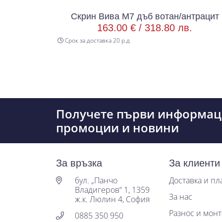
ъб норте
Скрин Вива М7 дъб вотан/антрацит
.
163.00 € /
318.80 лв.
Срок за доставка 20 р.д
Получете първи информац
промоции и новини
За връзка
За клиенти
бул. „Панчо
Доставка и п
Владигеров“ 1, 1359
За нас
ж.к. Люлин 4, София
Разнос и мон
0885 350 950