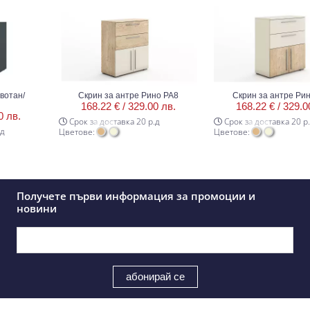
ан/
Скрин за антре Рино РА8
Скрин за антре Рино 
168.22 € /
329.00 лв.
168.22 € /
329.00 л
в.
Срок за доставка 20 р.д
Срок за доставка 20 р.д
Цветове:
Цветове:
Получете първи информация за промоции и
новини