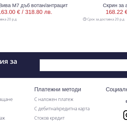
вотан/антрацит
Скрин за антре Рино Р
8.80 лв.
168.22 € /
329.00 лв
Срок за доставка 20 р.д
Ц
ия за
Платежни методи
Социал
лащане
С наложен платеж
С дебитна/кредитна карта
таж
Стоков кредит