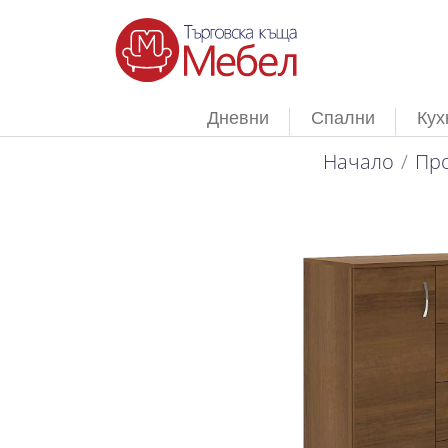
Дневни
Спални
Кух
Начало
Про