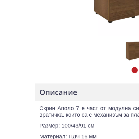
Описание
Скрин Аполо 7 е част от модулна с
вратичка, които са с механизъм за пл
Размер: 100/43/91 см
Материал: ПДЧ 16 мм