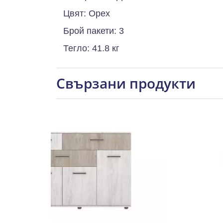
Цвят: Орех
Брой пакети: 3
Тегло: 41.8 кг
Свързани продукти