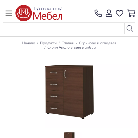
Начало
Продукти
Спални
Скринове и огледала
Скрин Аполо 5 венге амбър