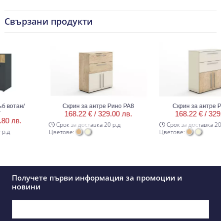
Свързани продукти
отан/
Скрин за антре Рино РА8
Скрин за антре Рин
168.22 € /
329.00 лв.
168.22 € /
329.00
 лв.
Срок за доставка 20 р.д
Срок за доставка 20 р.
д
Цветове:
Цветове:
Получете първи информация за промоции и
новини